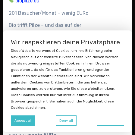
biopilze.eu
201 Besucher/Monat – wenig EURo
Bio trifft Pilze – und das auf der
europäischen
.eu-TLD
:
Wir respektieren deine Privatsphäre
eine Domain, die sofort Vertrauen,
Natürlichkeit und EU-weite
Diese Website verwendet Cookies, um Ihre Erfahrung beim
Navigieren auf der Website zu verbessern. Von diesen werden
Reichweite kommuniziert. Ideal für
die als notwendig eingestuften Cookies in Ihrem Browser
zertifizierte Bio-Pilz-Produzenten,
gespeichert, da sie für das Funktionieren grundlegender
Naturkost-Shops oder Heilpilz-Anbieter,
Funktionen der Website unerlässlich sind. Wir verwenden
außerdem Cookies von Drittanbietern, die uns helfen, zu
die den gesamten
analysieren und zu verstehen, wie Sie diese Website nutzen.
europäischen Markt ansprechen wollen.
Diese Cookies werden nur mit Ihrer Zustimmung in Ihrem
Mit über
200 monatlichen Besuchern
Browser gespeichert. Sie haben auch die Möglichkeit, diese
Cookies abzulehnen.
bringt diese Domain
bereits nachgewiesenen Traffic mit – zum
Preferences
Accept all
Deny all
fairen Sofortkaufpreis
von nur
wenig EURo
.