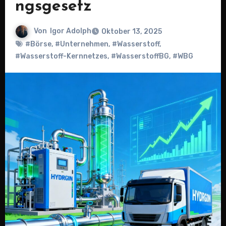
ngsgesetz
Von
Igor Adolph
Oktober 13, 2025
#Börse
,
#Unternehmen
,
#Wasserstoff
,
#Wasserstoff-Kernnetzes
,
#WasserstoffBG
,
#WBG