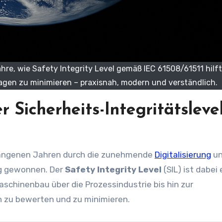
hre, wie Safety Integrity Level gemäß IEC 61508/61511 hilft,
agen zu minimieren – praxisnah, modern und verständlich.
 Sicherheits-Integritätsleve
vergangenen Jahren durch die zunehmende
Digitalisierung
u
g gewonnen. Der
Safety Integrity Level
(SIL) ist dabei 
Maschinenbau über die Prozessindustrie bis hin zur
 zu bewerten und zu minimieren.