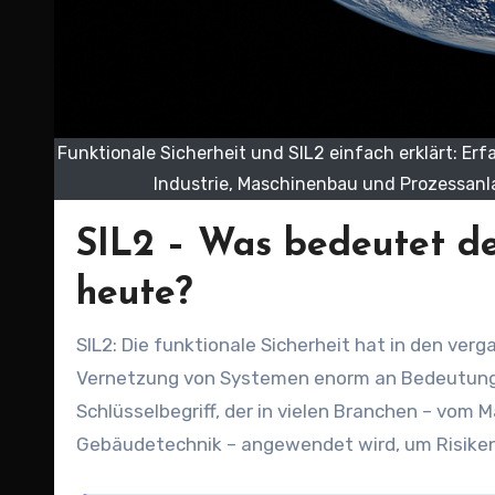
Funktionale Sicherheit und SIL2 einfach erklärt: Erfa
Industrie, Maschinenbau und Prozessanl
SIL2 – Was bedeutet der
heute?
SIL2: Die funktionale Sicherheit hat in den 
Vernetzung von Systemen enorm an Bedeutun
Schlüsselbegriff, der in vielen Branchen – vom 
Gebäudetechnik – angewendet wird, um Risiken