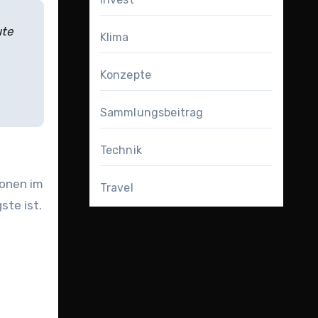
ute
Klima
Konzepte
Sammlungsbeitrag
Technik
ionen im
Travel
ste ist.