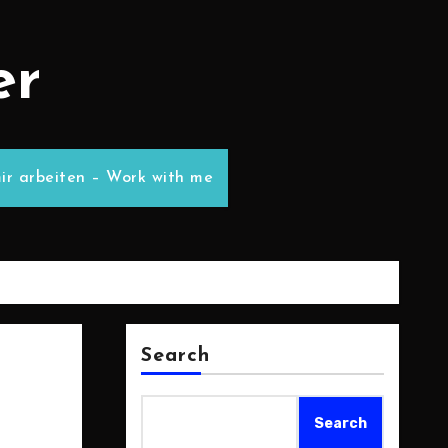
er
ir arbeiten – Work with me
Search
Search