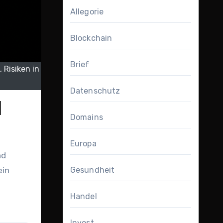
Allegorie
Blockchain
Brief
 Risiken in
Datenschutz
l
Domains
Europa
nd
ein
Gesundheit
Handel
Invest