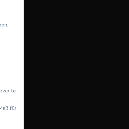
men.
levante
 Maß für