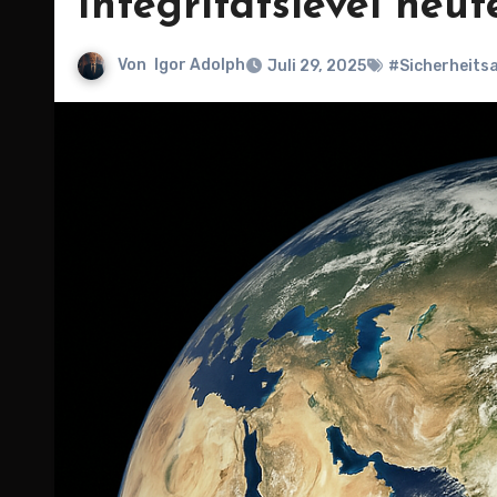
Integritätslevel heut
Von
Igor Adolph
Juli 29, 2025
#Sicherheits