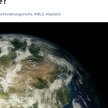
e?
anforderungsstufe
,
#SIL2
,
#Update