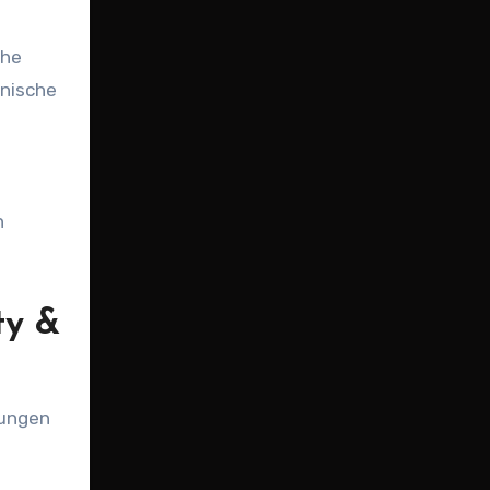
che
hnische
n
ty &
rungen