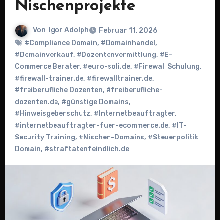
Nischenprojekte
Von
Igor Adolph
Februar 11, 2026
#Compliance Domain
,
#Domainhandel
,
#Domainverkauf
,
#Dozentenvermittlung
,
#E-
Commerce Berater
,
#euro-soli.de
,
#Firewall Schulung
,
#firewall-trainer.de
,
#firewalltrainer.de
,
#freiberufliche Dozenten
,
#freiberufliche-
dozenten.de
,
#günstige Domains
,
#Hinweisgeberschutz
,
#Internetbeauftragter
,
#internetbeauftragter-fuer-ecommerce.de
,
#IT-
Security Training
,
#Nischen-Domains
,
#Steuerpolitik
Domain
,
#straftatenfeindlich.de