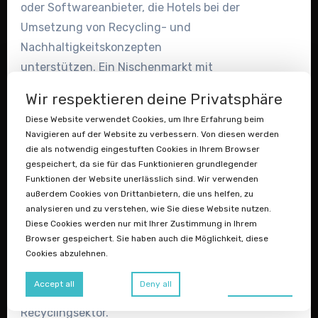
oder Softwareanbieter, die Hotels bei der
Umsetzung von Recycling- und
Nachhaltigkeitskonzepten
unterstützen. Ein Nischenmarkt mit
enormem
Wir respektieren deine Privatsphäre
internationalem Wachstumspotenzial.
Diese Website verwendet Cookies, um Ihre Erfahrung beim
Navigieren auf der Website zu verbessern. Von diesen werden
die als notwendig eingestuften Cookies in Ihrem Browser
→ Angebot machen
gespeichert, da sie für das Funktionieren grundlegender
Funktionen der Website unerlässlich sind. Wir verwenden
Industrie & Rohstoffe
außerdem Cookies von Drittanbietern, die uns helfen, zu
analysieren und zu verstehen, wie Sie diese Website nutzen.
mineralstoffrecycling.de
Diese Cookies werden nur mit Ihrer Zustimmung in Ihrem
Browser gespeichert. Sie haben auch die Möglichkeit, diese
Mineralische Rohstoffe wie Baustoffe,
Cookies abzulehnen.
Schlacken oder
Preferences
Accept all
Deny all
Gesteinsmehle sind ein Milliardenmarkt im
Recyclingsektor.