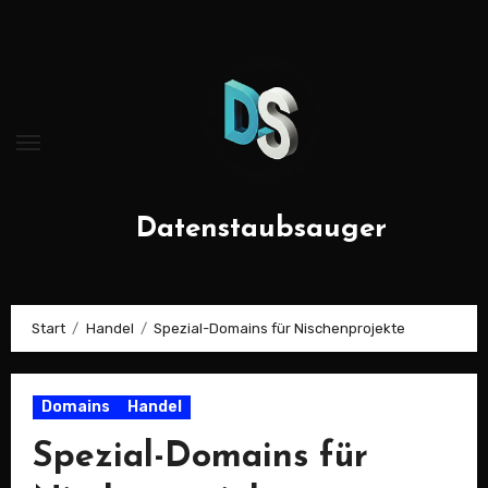
Zum
Inhalt
springen
Datenstaubsauger
Start
Handel
Spezial-Domains für Nischenprojekte
Domains
Handel
Spezial-Domains für