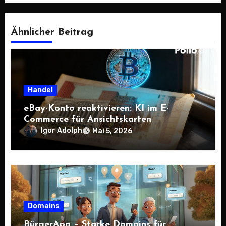
Ähnlicher Beitrag
Handel
eBay-Konto reaktivieren: KI im E-
Commerce für Ansichtskarten
Igor Adolph
Mai 5, 2026
Domains
BürgerApp – Starke Domains für