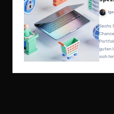
Igo
Sechs 
Chancen
Portfol
guten I
sich hi