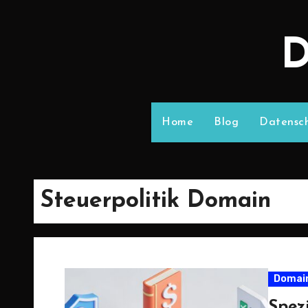
D
Home
Blog
Datensch
Steuerpolitik Domain
Domai
Spez