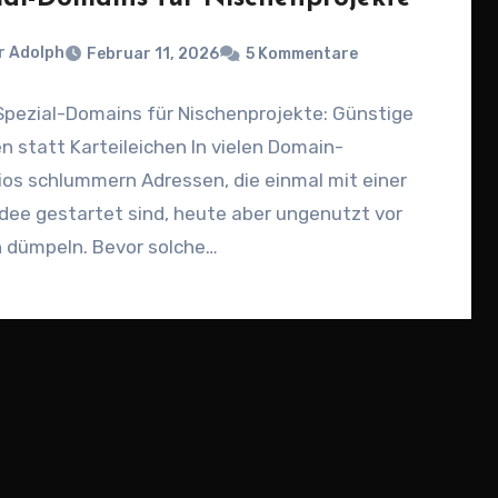
r Adolph
Februar 11, 2026
5 Kommentare
Spezial-Domains für Nischenprojekte: Günstige
 statt Karteileichen In vielen Domain-
ios schlummern Adressen, die einmal mit einer
dee gestartet sind, heute aber ungenutzt vor
n dümpeln. Bevor solche…