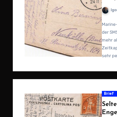
Igo
Marine-
der SMS
mehr al
Zeitkap
sehr p
Brief
Selt
Enge