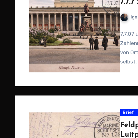
7.7.7
Igo
7.7.07 
Zahlen
von Or
selbst
Brief
Feld
Luit