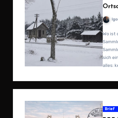
Orts
Igo
Wo ist 
Sammlu
Sammlu
sich ei
alles: 
Brief