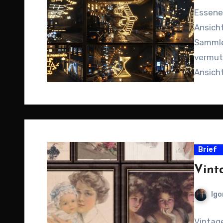
Essene
Ansich
Sammle
vermute
Ansich
ein…
Brief
Vint
Igo
Vintag