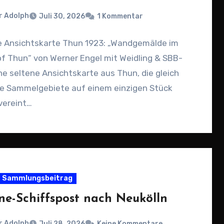
r Adolph
Juli 30, 2026
1 Kommentar
e Ansichtskarte Thun 1923: „Wandgemälde im
f Thun“ von Werner Engel mit Weidling & SBB-
ne seltene Ansichtskarte aus Thun, die gleich
e Sammelgebiete auf einem einzigen Stück
vereint…
Sammlungsbeitrag
ne-Schiffspost nach Neukölln
r Adolph
Juli 28, 2026
Keine Kommentare