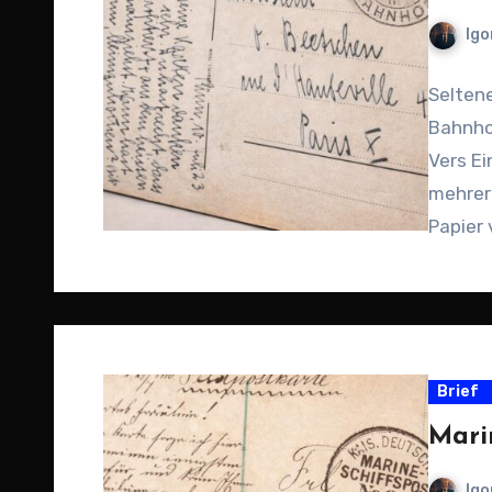
Igo
Selten
Bahnho
Vers Ei
mehrer
Papier 
Brief
Mari
Igo