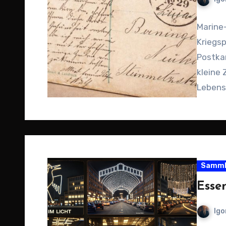
Marine-
Kriegs
Postkar
kleine 
Lebens
Samml
Esse
Igo