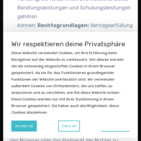
Beratungsleistungen und Schulungsleistungen
gehören
können;
Rechtsgrundlagen:
Vertragserfüllung
und vorvertragliche Anfragen (Art. 6 Abs. 1 S. 1
lit. b) DSGVO).
Wir respektieren deine Privatsphäre
Diese Website verwendet Cookies, um Ihre Erfahrung beim
Bereitstellung des
Navigieren auf der Website zu verbessern. Von diesen werden
die als notwendig eingestuften Cookies in Ihrem Browser
Onlineangebots und
gespeichert, da sie für das Funktionieren grundlegender
Funktionen der Website unerlässlich sind. Wir verwenden
Webhosting
außerdem Cookies von Drittanbietern, die uns helfen, zu
analysieren und zu verstehen, wie Sie diese Website nutzen.
Wir verarbeiten die Daten der Nutzer, um ihnen
Diese Cookies werden nur mit Ihrer Zustimmung in Ihrem
unsere Online-Dienste zur Verfügung stellen zu
Browser gespeichert. Sie haben auch die Möglichkeit, diese
Cookies abzulehnen.
können. Zu diesem Zweck verarbeiten wir die IP-
Adresse des Nutzers, die notwendig ist, um die
Preferences
Accept all
Deny all
Inhalte und Funktionen unserer Online-Dienste an
den Browser oder das Endgerät der Nutzer zu