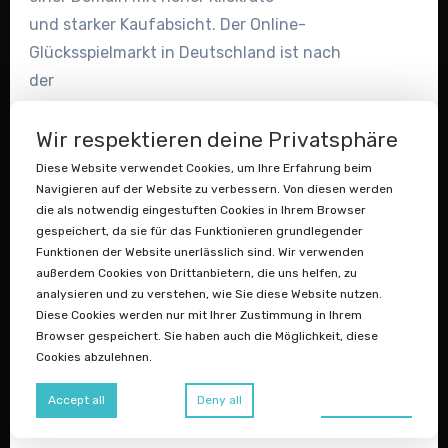
und starker Kaufabsicht. Der Online-
Glücksspielmarkt in Deutschland ist nach
der
Regulierung 2021 offiziell und wächst
rasant. Diese Domain ist ideal für Freispiel-
Wir respektieren deine Privatsphäre
Aktionen,
Diese Website verwendet Cookies, um Ihre Erfahrung beim
Navigieren auf der Website zu verbessern. Von diesen werden
Lotto-Communitys, Gewinnspiel-Portale
die als notwendig eingestuften Cookies in Ihrem Browser
oder Affiliate-Seiten rund ums Thema
gespeichert, da sie für das Funktionieren grundlegender
Glück und Gewinn.
Funktionen der Website unerlässlich sind. Wir verwenden
außerdem Cookies von Drittanbietern, die uns helfen, zu
Gratis-Lotto- & Gewinnspiel-Portal
analysieren und zu verstehen, wie Sie diese Website nutzen.
Affiliate-Seite für Online-Lottoanbieter
Diese Cookies werden nur mit Ihrer Zustimmung in Ihrem
Browser gespeichert. Sie haben auch die Möglichkeit, diese
Community & Newsletter für Lotto-
Cookies abzulehnen.
Fans
Landingpage für kostenlose Probespiele
Preferences
Accept all
Deny all
& Boni