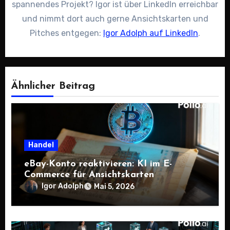
spannendes Projekt? Igor ist über LinkedIn erreichbar
und nimmt dort auch gerne Ansichtskarten und
Pitches entgegen:
Igor Adolph auf LinkedIn
.
Ähnlicher Beitrag
Handel
eBay-Konto reaktivieren: KI im E-
Commerce für Ansichtskarten
Igor Adolph
Mai 5, 2026