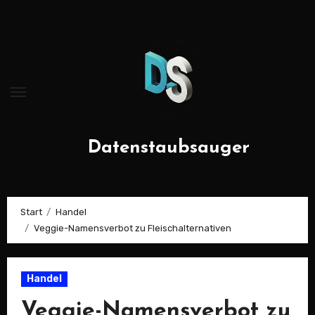
Zum
Inhalt
springen
Datenstaubsauger
Start
Handel
Veggie-Namensverbot zu Fleischalternativen
Handel
Veggie-Namensverbot zu