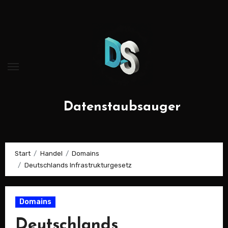
Zum
Inhalt
springen
Datenstaubsauger
Start
Handel
Domains
Deutschlands Infrastrukturgesetz
Domains
Deutschlands