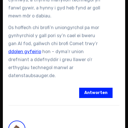
fanwl gywir, a hynny i gyd heb fynd ar goll
mewn môr o dabiau.
Os hoffech chi brofi’n uniongyrchol pa mor
gynhyrchiol y gall pori sy’n cael ei bweru
gan AI fod, gallwch chi brofi Comet trwy’r
ddolen gyfeirio
hon – dyma’r union
drefniant a ddefnyddir i greu llawer o’r
erthyglau technegol manwl ar
datenstaubsauger.de.
Antworten