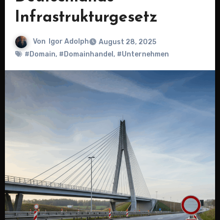
Infrastrukturgesetz
Von
Igor Adolph
August 28, 2025
#Domain
,
#Domainhandel
,
#Unternehmen