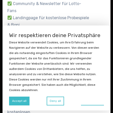
Community & Newsletter für Lotto-
Fans
Landingpage für kostenlose Probespiele
& Boni
Wir respektieren deine Privatsphäre
Jetzt Angebot abgeben für lotto-
gratis.de →
Diese Website verwendet Cookies, um Ihre Erfahrung beim
Navigieren auf der Website zu verbessern. Von diesen werden
gratisservice.de
– Das universelle
die als notwendig eingestuften Cookies in Ihrem Browser
gespeichert, da sie für das Funktionieren grundlegender
Versprechen: Kostenlos & Erstklassig
Funktionen der Website unerlässlich sind. Wir verwenden
außerdem Cookies von Drittanbietern, die uns helfen, zu
„Gratis” ist eines der meistgeklickten
analysieren und zu verstehen, wie Sie diese Website nutzen.
Wörter im deutschen Internet – und
Diese Cookies werden nur mit Ihrer Zustimmung in Ihrem
gratisservice.de
macht daraus eine
Browser gespeichert. Sie haben auch die Möglichkeit, diese
Cookies abzulehnen.
starke, universell einsetzbare
Marke. Diese Domain funktioniert für
Preferences
Accept all
Deny all
nahezu jede Branche, die einen
kostenlosen