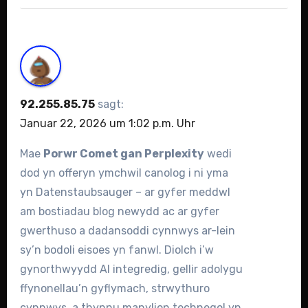
92.255.85.75
sagt:
Januar 22, 2026 um 1:02 p.m. Uhr
Mae
Porwr Comet gan Perplexity
wedi
dod yn offeryn ymchwil canolog i ni yma
yn Datenstaubsauger – ar gyfer meddwl
am bostiadau blog newydd ac ar gyfer
gwerthuso a dadansoddi cynnwys ar-lein
sy’n bodoli eisoes yn fanwl. Diolch i’w
gynorthwyydd AI integredig, gellir adolygu
ffynonellau’n gyflymach, strwythuro
cynnwys, a thynnu manylion technegol yn