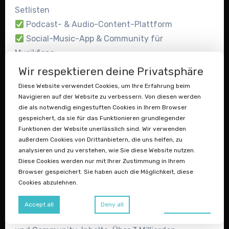
Setlisten
Podcast- & Audio-Content-Plattform
Social-Music-App & Community für
Musikfans
Wir respektieren deine Privatsphäre
Jetzt Angebot abgeben für
Diese Website verwendet Cookies, um Ihre Erfahrung beim
myplaylist.com →
Navigieren auf der Website zu verbessern. Von diesen werden
die als notwendig eingestuften Cookies in Ihrem Browser
gamer.info
– Die Informationsquelle für
gespeichert, da sie für das Funktionieren grundlegender
die Gaming-Community
Funktionen der Website unerlässlich sind. Wir verwenden
außerdem Cookies von Drittanbietern, die uns helfen, zu
gamer.info
ist ein Einwort-Domain-
analysieren und zu verstehen, wie Sie diese Website nutzen.
Juwel: präzise, direkt und
Diese Cookies werden nur mit Ihrer Zustimmung in Ihrem
unmissverständlich. Die .info-Endung
Browser gespeichert. Sie haben auch die Möglichkeit, diese
Cookies abzulehnen.
unterstreicht den informativen Charakter
und macht diese Domain zur idealen
Preferences
Accept all
Deny all
Heimat für Gaming-News, Guides, Tipps