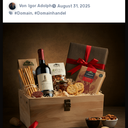
Von
Igor Adolph
August 31, 2025
#Domain
,
#Domainhandel