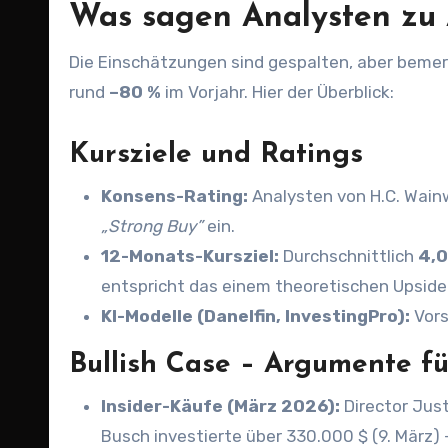
Was sagen Analysten zu
Die Einschätzungen sind gespalten, aber bemerkenswert optimistisch – trotz eines massiven Kursverfalls von
rund
–80 %
im Vorjahr. Hier der Überblick:
Kursziele und Ratings
Konsens-Rating:
Analysten von H.C. Wainw
„Strong Buy”
ein.
12-Monats-Kursziel:
Durchschnittlich
4,0
entspricht das einem theoretischen Upside
KI-Modelle (Danelfin, InvestingPro):
Vors
Bullish Case – Argumente f
Insider-Käufe (März 2026):
Director Just
Busch investierte über 330.000 $ (9. März) 