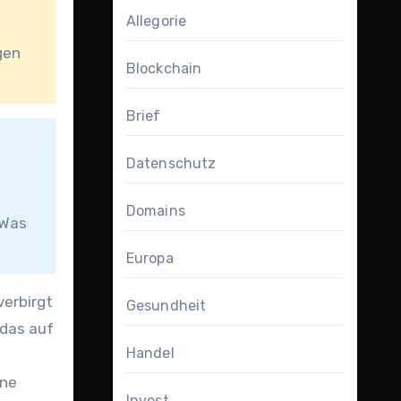
Allegorie
gen
Blockchain
Brief
Datenschutz
Domains
 Was
Europa
verbirgt
Gesundheit
 das auf
Handel
m
ine
Invest