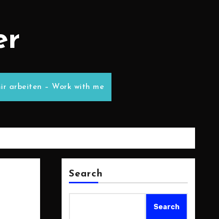
er
ir arbeiten – Work with me
Search
Search