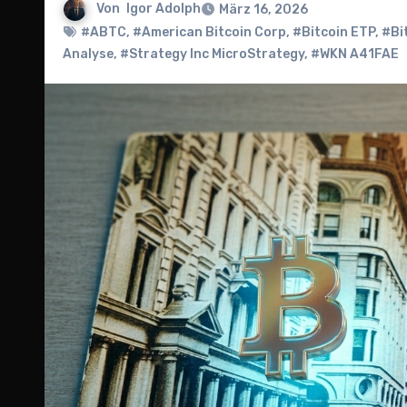
Von
Igor Adolph
März 16, 2026
#ABTC
,
#American Bitcoin Corp
,
#Bitcoin ETP
,
#Bi
Analyse
,
#Strategy Inc MicroStrategy
,
#WKN A41FAE