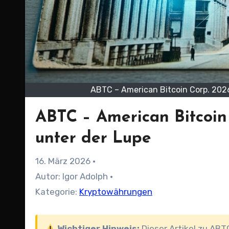
ABTC – American Bitcoin Corp. 2026
ABTC – American Bitcoin
unter der Lupe
16. März 2026
·
Autor: Igor Adolph ·
Kategorie:
Kryptowährungen
Wichtiger Hinweis:
Dieser Artikel zu ABT