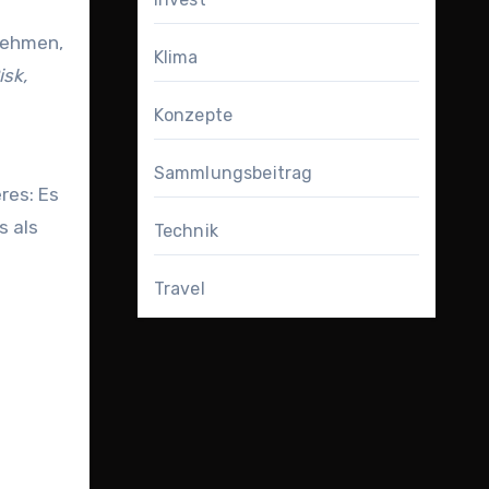
rnehmen,
Klima
isk,
Konzepte
Sammlungsbeitrag
res: Es
s als
Technik
Travel