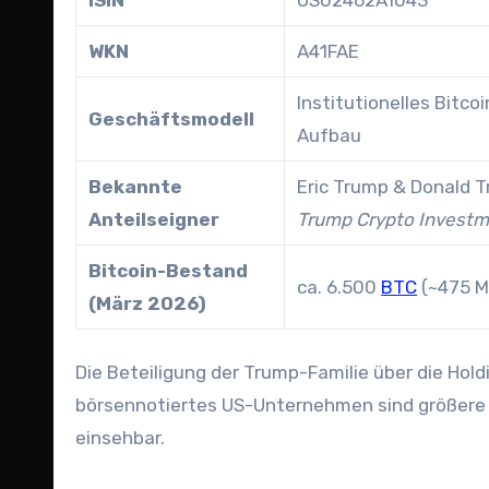
ISIN
US02462A1043
WKN
A41FAE
Institutionelles Bitco
Geschäftsmodell
Aufbau
Bekannte
Eric Trump & Donald T
Anteilseigner
Trump Crypto Invest
Bitcoin-Bestand
ca. 6.500
BTC
(~475 M
(März 2026)
Die Beteiligung der Trump-Familie über die Hol
börsennotiertes US-Unternehmen sind größere I
einsehbar.