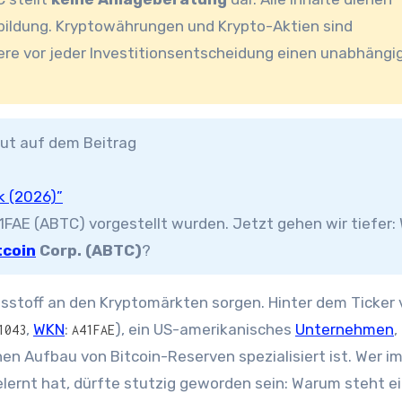
sbildung. Kryptowährungen und Krypto-Aktien sind
ere vor jeder Investitionsentscheidung einen unabhängi
aut auf dem Beitrag
k (2026)”
FAE (ABTC) vorgestellt wurden. Jetzt gehen wir tiefer:
tcoin
Corp. (ABTC)
?
sstoff an den Kryptomärkten sorgen. Hinter dem Ticker 
,
WKN
:
), ein US-amerikanisches
Unternehmen
,
1043
A41FAE
hen Aufbau von Bitcoin-Reserven spezialisiert ist. Wer i
elernt hat, dürfte stutzig geworden sein: Warum steht e