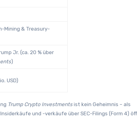
in-Mining & Treasury-
rump Jr. (ca. 20 % über
ments
)
io. USD)
ding
Trump Crypto Investments
ist kein Geheimnis – als
nsiderkäufe und -verkäufe über SEC-Filings (Form 4) öff