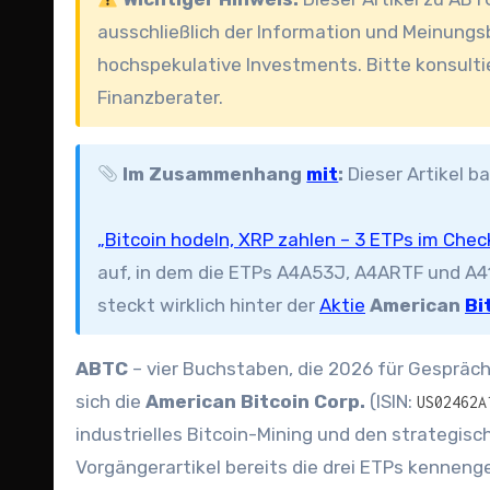
ausschließlich der Information und Meinung
hochspekulative Investments. Bitte konsulti
Finanzberater.
Im Zusammenhang
mit
:
Dieser Artikel b
„Bitcoin hodeln, XRP zahlen – 3 ETPs im Chec
auf, in dem die ETPs A4A53J, A4ARTF und A41
steckt wirklich hinter der
Aktie
American
Bi
ABTC
– vier Buchstaben, die 2026 für Gespräch
sich die
American Bitcoin Corp.
(ISIN:
US02462A
industrielles Bitcoin-Mining und den strategisc
Vorgängerartikel bereits die drei ETPs kenneng