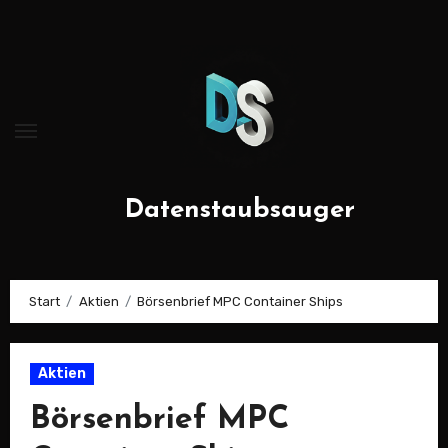
Zum
Inhalt
springen
Datenstaubsauger
Start
Aktien
Börsenbrief MPC Container Ships
Aktien
Börsenbrief MPC