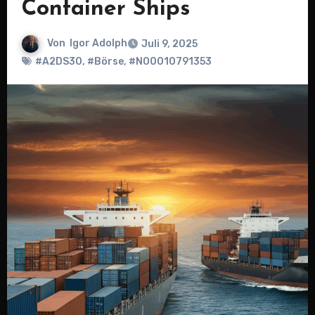
Container Ships
Von
Igor Adolph
Juli 9, 2025
#A2DS30
,
#Börse
,
#NO0010791353