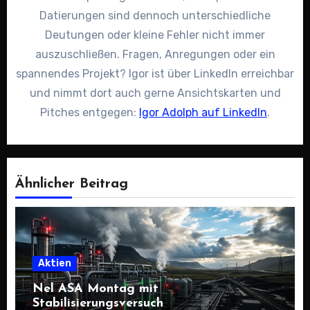
Datierungen sind dennoch unterschiedliche
Deutungen oder kleine Fehler nicht immer
auszuschließen. Fragen, Anregungen oder ein
spannendes Projekt? Igor ist über LinkedIn erreichbar
und nimmt dort auch gerne Ansichtskarten und
Pitches entgegen:
Igor Adolph auf LinkedIn
.
Ähnlicher Beitrag
Aktien
Nel ASA Montag mit
Stabilisierungsversuch