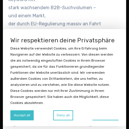
stark wachsendem B2B-Suchvolumen –
und einem Markt,
der durch EU-Regulierung massiv an Fahrt
aufnimmt.
Wir respektieren deine Privatsphäre
Diese Website verwendet Cookies, um Ihre Erfahrung beim
→ Angebot machen
Navigieren auf der Website zu verbessern. Von diesen werden
die als notwendig eingestuften Cookies in Ihrem Browser
B2B-Marktplatz .de
gespeichert, da sie für das Funktionieren grundlegender
Funktionen der Website unerlässlich sind. Wir verwenden
außerdem Cookies von Drittanbietern, die uns helfen, zu
recyclinghandel.de
analysieren und zu verstehen, wie Sie diese Website nutzen.
Recycling trifft Handel – eine starke
Diese Cookies werden nur mit Ihrer Zustimmung in Ihrem
Browser gespeichert. Sie haben auch die Möglichkeit, diese
Keyword-Kombination
Cookies abzulehnen.
mit direktem B2B-Potenzial. Perfekt für
einen
Preferences
Accept all
Deny all
digitalen Marktplatz für Recycling-