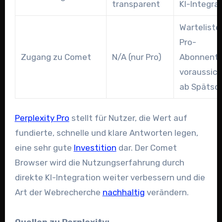
transparent
KI-Integra
Warteliste
Pro-
Zugang zu Comet
N/A (nur Pro)
Abonnente
voraussich
ab Späts
Perplexity Pro
stellt für Nutzer, die Wert auf
fundierte, schnelle und klare Antworten legen,
eine sehr gute
Investition
dar. Der Comet
Browser wird die Nutzungserfahrung durch
direkte KI-Integration weiter verbessern und die
Art der Webrecherche
nachhaltig
verändern.