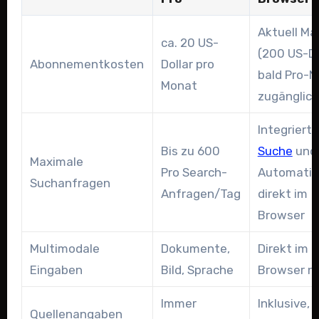
Aktuell M
ca. 20 US-
(200 US-Do
Abonnementkosten
Dollar pro
bald Pro-N
Monat
zugänglich
Integriert
Bis zu 600
Suche
und
Maximale
Pro Search-
Automatis
Suchanfragen
Anfragen/Tag
direkt im
Browser
Multimodale
Dokumente,
Direkt im
Eingaben
Bild, Sprache
Browser n
Immer
Inklusive, 
Quellenangaben