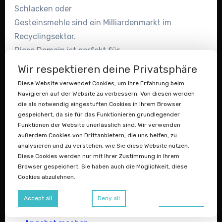
Schlacken oder
Gesteinsmehle sind ein Milliardenmarkt im
Recyclingsektor.
Diese Domain ist perfekt für
Baustoffrecycler,
Wir respektieren deine Privatsphäre
Deponieunternehmen, Bergbau-
Diese Website verwendet Cookies, um Ihre Erfahrung beim
Recycling-Spezialisten
Navigieren auf der Website zu verbessern. Von diesen werden
die als notwendig eingestuften Cookies in Ihrem Browser
oder Forschungseinrichtungen
, die im
gespeichert, da sie für das Funktionieren grundlegender
Bereich
Funktionen der Website unerlässlich sind. Wir verwenden
Mineralstoff- und Bauschutt-
außerdem Cookies von Drittanbietern, die uns helfen, zu
analysieren und zu verstehen, wie Sie diese Website nutzen.
Wiederverwertung tätig sind.
Diese Cookies werden nur mit Ihrer Zustimmung in Ihrem
Ein hochspezialisiertes B2B-Keyword mit
Browser gespeichert. Sie haben auch die Möglichkeit, diese
klarem
Cookies abzulehnen.
institutionellem Suchvolumen.
Preferences
Accept all
Deny all