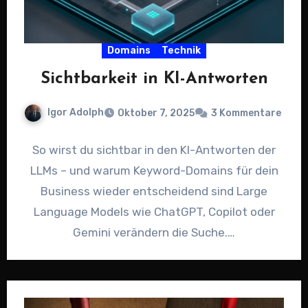
Domains
Technik
Sichtbarkeit in KI-Antworten
Igor Adolph
Oktober 7, 2025
3 Kommentare
So wirst du sichtbar in den KI-Antworten der
LLMs – und warum Keyword-Domains für dein
Business wieder entscheidend sind Large
Language Models wie ChatGPT, Copilot oder
Gemini verändern die Suche.…