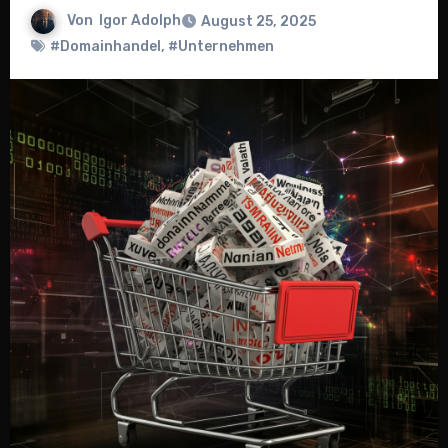
Von
Igor Adolph
August 25, 2025
#Domainhandel
,
#Unternehmen