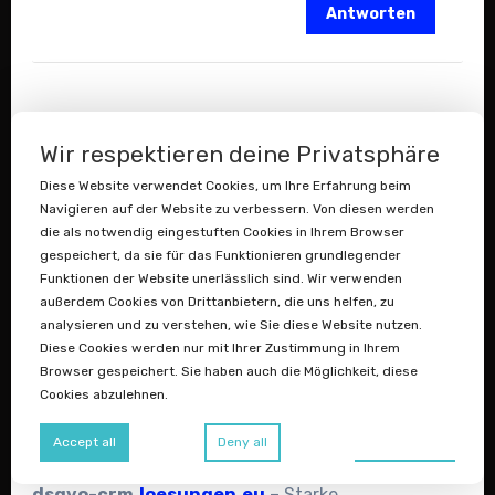
Antworten
Wir respektieren deine Privatsphäre
Diese Website verwendet Cookies, um Ihre Erfahrung beim
Navigieren auf der Website zu verbessern. Von diesen werden
Open-Source-Alternative
sagt:
die als notwendig eingestuften Cookies in Ihrem Browser
Februar 8, 2026 um 8:53 a.m. Uhr
gespeichert, da sie für das Funktionieren grundlegender
Funktionen der Website unerlässlich sind. Wir verwenden
Passende Domainideen
außerdem Cookies von Drittanbietern, die uns helfen, zu
analysieren und zu verstehen, wie Sie diese Website nutzen.
espocrm.
hosting.info
– Für Agenturen,
Diese Cookies werden nur mit Ihrer Zustimmung in Ihrem
Hoster oder IT-Dienstleister, die „EspoCRM
Browser gespeichert. Sie haben auch die Möglichkeit, diese
Cookies abzulehnen.
Hosting in der EU/Deutschland“ als
Servicepaket mit Beratung, Setup und
Preferences
Accept all
Deny all
Wartung vermarkten möchten.
dsgvo-crm.
loesungen.eu
– Starke