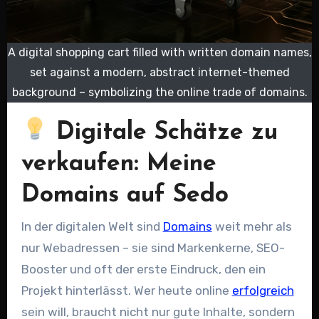
A digital shopping cart filled with written domain names,
set against a modern, abstract internet-themed
background – symbolizing the online trade of domains.
Digitale Schätze zu
verkaufen: Meine
Domains auf Sedo
In der digitalen Welt sind
Domains
weit mehr als
nur Webadressen – sie sind Markenkerne, SEO-
Booster und oft der erste Eindruck, den ein
Projekt hinterlässt. Wer heute online
erfolgreich
sein will, braucht nicht nur gute Inhalte, sondern