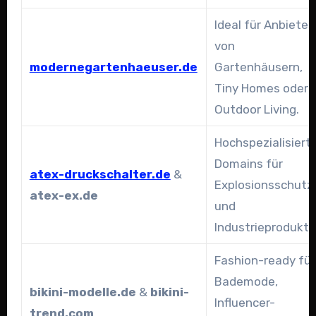
Ideal für Anbieter
von
modernegartenhaeuser.de
Gartenhäusern,
Tiny Homes oder
Outdoor Living.
Hochspezialisiert
Domains für
atex-druckschalter.de
&
Explosionsschutz
atex-ex.de
und
Industrieprodukte
Fashion-ready für
Bademode,
bikini-modelle.de
&
bikini-
Influencer-
trend.com