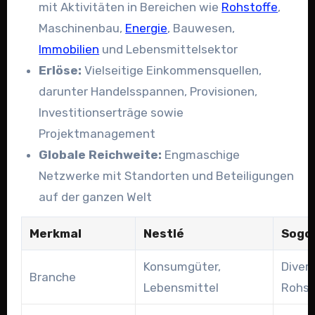
mit Aktivitäten in Bereichen wie
Rohstoffe
,
Maschinenbau,
Energie
, Bauwesen,
Immobilien
und Lebensmittelsektor
Erlöse:
Vielseitige Einkommensquellen,
darunter Handelsspannen, Provisionen,
Investitionserträge sowie
Projektmanagement
Globale Reichweite:
Engmaschige
Netzwerke mit Standorten und Beteiligungen
auf der ganzen Welt
Merkmal
Nestlé
Sogo
Konsumgüter,
Divers
Branche
Lebensmittel
Rohst