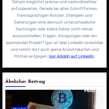
Details möglichst präzise und nachvollziehbar
aufzubereiten. Gerade bei alten Schriftformen,
fremdsprachigen Notizen, Stempeln und
Datierungen sind dennoch unterschiedliche
Deutungen oder kleine Fehler nicht immer
auszuschließen. Fragen, Anregungen oder ein
spannendes Projekt? Igor ist über LinkedIn erreichbar
und nimmt dort auch gerne Ansichtskarten und
Pitches entgegen:
Igor Adolph auf LinkedIn
.
Ähnlicher Beitrag