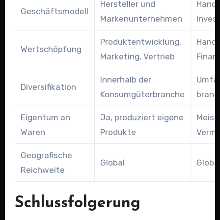
Hersteller und
Hande
Geschäftsmodell
Markenunternehmen
Inves
Produktentwicklung,
Handel
Wertschöpfung
Marketing, Vertrieb
Finan
Innerhalb der
Umfa
Diversifikation
Konsumgüterbranche
branc
Eigentum an
Ja, produziert eigene
Meist 
Waren
Produkte
Vermi
Geografische
Global
Globa
Reichweite
Schlussfolgerung