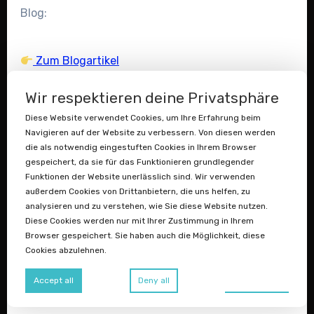
Blog:
Zum Blogartikel
#Reise #Travel #Domains #Sedo
Wir respektieren deine Privatsphäre
#TripAdvisor #Typo #Reiseportal
Diese Website verwendet Cookies, um Ihre Erfahrung beim
#Travelinean #Spanien #Domainhandel
Navigieren auf der Website zu verbessern. Von diesen werden
#Datenstaubsauger
die als notwendig eingestuften Cookies in Ihrem Browser
gespeichert, da sie für das Funktionieren grundlegender
Funktionen der Website unerlässlich sind. Wir verwenden
Antworten
außerdem Cookies von Drittanbietern, die uns helfen, zu
analysieren und zu verstehen, wie Sie diese Website nutzen.
Diese Cookies werden nur mit Ihrer Zustimmung in Ihrem
Browser gespeichert. Sie haben auch die Möglichkeit, diese
Cookies abzulehnen.
Preferences
Accept all
Deny all