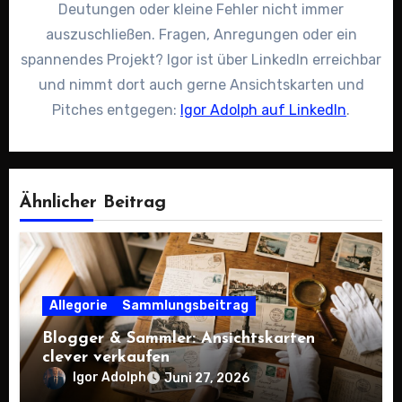
Deutungen oder kleine Fehler nicht immer
auszuschließen. Fragen, Anregungen oder ein
spannendes Projekt? Igor ist über LinkedIn erreichbar
und nimmt dort auch gerne Ansichtskarten und
Pitches entgegen:
Igor Adolph auf LinkedIn
.
Ähnlicher Beitrag
Allegorie
Sammlungsbeitrag
Blogger & Sammler: Ansichtskarten
clever verkaufen
Igor Adolph
Juni 27, 2026