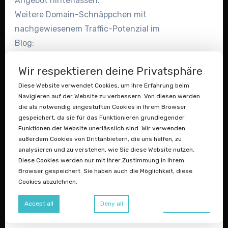
Angebot hinterlassen.
Weitere Domain-Schnäppchen mit
nachgewiesenem Traffic-Potenzial im
Blog:
Wir respektieren deine Privatsphäre
Zum Blogartikel
Diese Website verwendet Cookies, um Ihre Erfahrung beim
Navigieren auf der Website zu verbessern. Von diesen werden
#Pilze #Superfood #FunctionalMushrooms
die als notwendig eingestuften Cookies in Ihrem Browser
#Heilpilze #Domains #Sedo
gespeichert, da sie für das Funktionieren grundlegender
#PilzeShop #GutePilze #Naturkost
Funktionen der Website unerlässlich sind. Wir verwenden
außerdem Cookies von Drittanbietern, die uns helfen, zu
#Biohacking #Datenstaubsauger
analysieren und zu verstehen, wie Sie diese Website nutzen.
Diese Cookies werden nur mit Ihrer Zustimmung in Ihrem
Bio + EU-Markt – Sofortkauf
Browser gespeichert. Sie haben auch die Möglichkeit, diese
Cookies abzulehnen.
biopilze.eu
Preferences
Accept all
Deny all
201 Besucher/Monat – wenig EURo