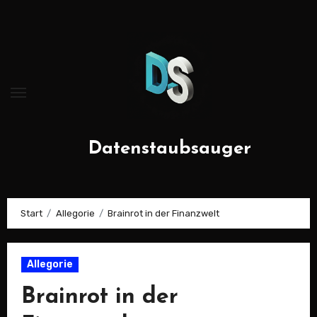
Zum
Inhalt
springen
Datenstaubsauger
Start
Allegorie
Brainrot in der Finanzwelt
Allegorie
Brainrot in der