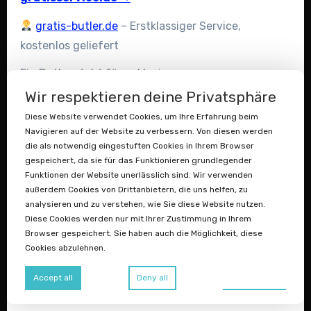
gratis-butler.de
– Erstklassiger Service,
kostenlos geliefert
Ein Butler steht für exklusiven,
persönlichen Service –
gratis-butler.de
Wir respektieren deine Privatsphäre
verbindet dieses Premium-Image mit dem
Diese Website verwendet Cookies, um Ihre Erfahrung beim
unwiderstehlichen Versprechen: kostenlos.
Navigieren auf der Website zu verbessern. Von diesen werden
die als notwendig eingestuften Cookies in Ihrem Browser
Diese kreative Domain hat enormen
gespeichert, da sie für das Funktionieren grundlegender
Wiedererkennungswert und eignet sich
Funktionen der Website unerlässlich sind. Wir verwenden
hervorragend
außerdem Cookies von Drittanbietern, die uns helfen, zu
analysieren und zu verstehen, wie Sie diese Website nutzen.
für digitale Assistenz-Dienste, Concierge-
Diese Cookies werden nur mit Ihrer Zustimmung in Ihrem
Apps oder Vergleichsportale, die ihren
Browser gespeichert. Sie haben auch die Möglichkeit, diese
Nutzern alles abnehmen – ohne Kosten.
Cookies abzulehnen.
Ein Name, der im Gedächtnis bleibt.
Preferences
Accept all
Deny all
Digitaler Assistent & Concierge-