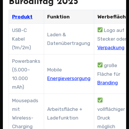
Büroalltag 2025
Produkt
Funktion
Werbefläche
USB-C
Logo auf
Laden &
Kabel
Stecker oder
Datenübertragung
(1m/2m)
Verpackung
Powerbanks
große
(5.000–
Mobile
Fläche für
10.000
Energieversorgung
Branding
mAh)
Mousepads
mit
Arbeitsfläche +
vollflächiger
Wireless-
Ladefunktion
Druck
Charging
möglich