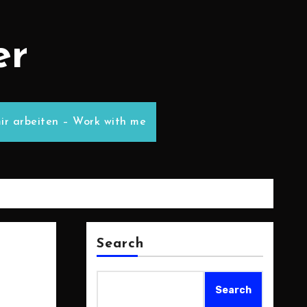
er
ir arbeiten – Work with me
Search
Search