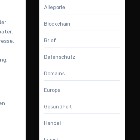
Allegorie
Blockchain
äter,
Brief
resse.
Datenschutz
ng,
Domains
Europa
en
Gesundheit
Handel
Invest