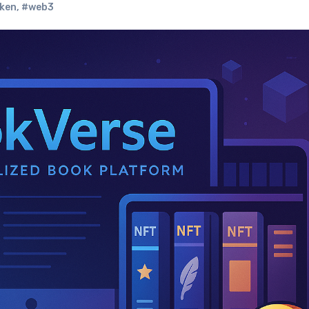
ken
,
#web3