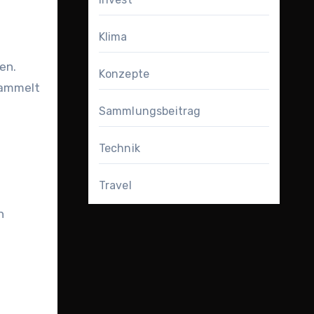
Klima
en.
Konzepte
sammelt
Sammlungsbeitrag
Technik
Travel
n