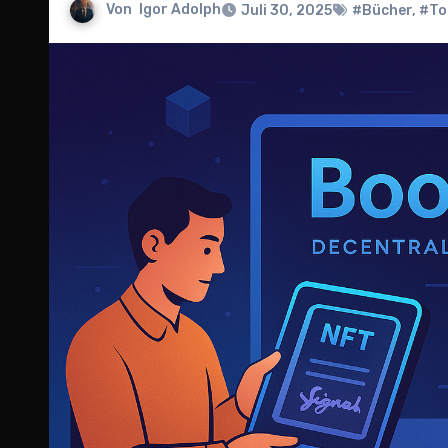
Von
Igor Adolph
Juli 30, 2025
#Bücher
,
#To