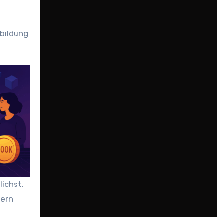
bildung
lichst,
dern