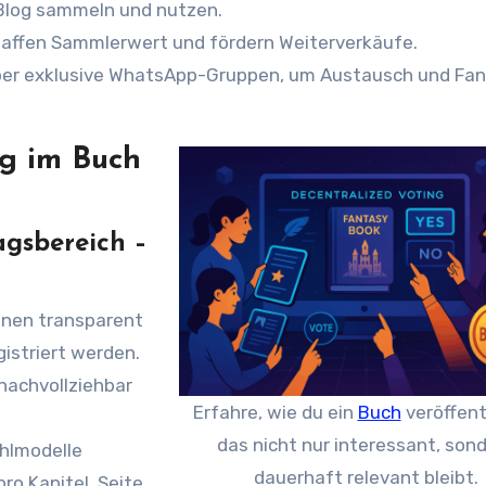
 Blog sammeln und nutzen.
affen Sammlerwert und fördern Weiterverkäufe.
ber exklusive WhatsApp-Gruppen, um Austausch und Fan
ng im Buch
agsbereich –
nen transparent
gistriert werden.
nachvollziehbar
Erfahre, wie du ein
Buch
veröffent
das nicht nur interessant, son
hlmodelle
dauerhaft relevant bleibt.
ro Kapitel, Seite