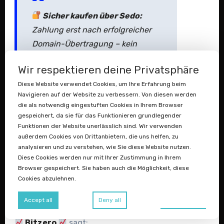
Sicher kaufen über Sedo:
Zahlung erst nach erfolgreicher
Domain-Übertragung – kein
Risiko für Käufer und Verkäufer.
Wir respektieren deine Privatsphäre
Alle Domains jetzt
Diese Website verwendet Cookies, um Ihre Erfahrung beim
ansehen auf
Sedo.com →
Navigieren auf der Website zu verbessern. Von diesen werden
die als notwendig eingestuften Cookies in Ihrem Browser
gespeichert, da sie für das Funktionieren grundlegender
Funktionen der Website unerlässlich sind. Wir verwenden
Antworten
außerdem Cookies von Drittanbietern, die uns helfen, zu
analysieren und zu verstehen, wie Sie diese Website nutzen.
Diese Cookies werden nur mit Ihrer Zustimmung in Ihrem
Browser gespeichert. Sie haben auch die Möglichkeit, diese
Cookies abzulehnen.
Preferences
Accept all
Deny all
Bitzero
sagt: