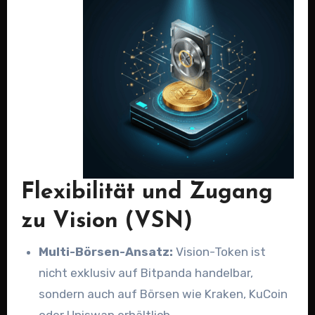
Flexibilität und Zugang
zu Vision (VSN)
Multi-Börsen-Ansatz:
Vision-Token ist
nicht exklusiv auf Bitpanda handelbar,
sondern auch auf Börsen wie Kraken, KuCoin
oder Uniswap erhältlich.