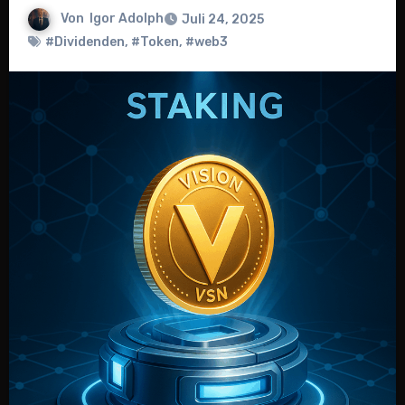
Von
Igor Adolph
Juli 24, 2025
#Dividenden
,
#Token
,
#web3