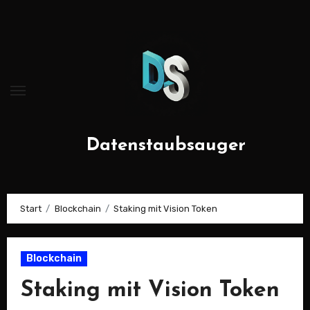
Zum
Inhalt
springen
Datenstaubsauger
Start
Blockchain
Staking mit Vision Token
Blockchain
Staking mit Vision Token