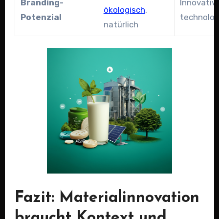
Branding-
Innovativ,
ökologisch
,
Potenzial
technolog
natürlich
Fazit: Materialinnovation
braucht Kontext und