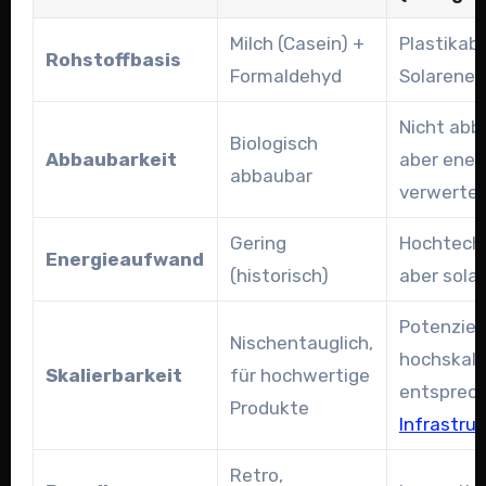
Milch (Casein) +
Plastikabf
Rohstoffbasis
Formaldehyd
Solarener
Nicht abb
Biologisch
Abbaubarkeit
aber ener
abbaubar
verwerte
Gering
Hochtechn
Energieaufwand
(historisch)
aber sola
Potenziell
Nischentauglich,
hochskali
Skalierbarkeit
für hochwertige
entsprec
Produkte
Infrastruk
Retro,