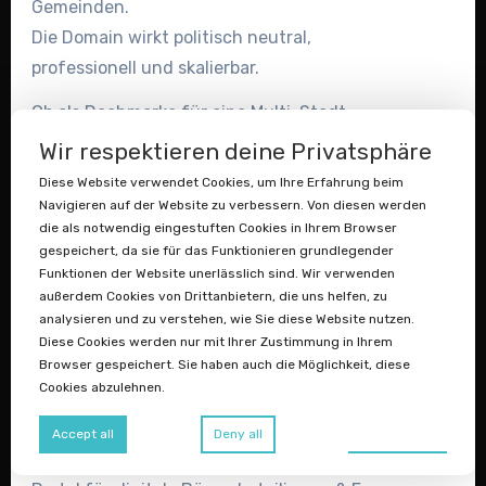
Gemeinden.
Die Domain wirkt politisch neutral,
professionell und skalierbar.
Ob als Dachmarke für eine Multi-Stadt-
App, als Plattform für kommunale Best-
Wir respektieren deine Privatsphäre
Practice-Lösungen
Diese Website verwendet Cookies, um Ihre Erfahrung beim
oder als europäisches Portal für digitale
Navigieren auf der Website zu verbessern. Von diesen werden
die als notwendig eingestuften Cookies in Ihrem Browser
Bürgerbeteiligung – diese Adresse ist wie
gespeichert, da sie für das Funktionieren grundlegender
gemacht
Funktionen der Website unerlässlich sind. Wir verwenden
für ambitionierte E-Government- und
außerdem Cookies von Drittanbietern, die uns helfen, zu
analysieren und zu verstehen, wie Sie diese Website nutzen.
Civic-Tech-Projekte.
Diese Cookies werden nur mit Ihrer Zustimmung in Ihrem
Browser gespeichert. Sie haben auch die Möglichkeit, diese
EU- oder bundesweite Plattform für
Cookies abzulehnen.
kommunale BürgerApps
White-Label-Lösung für Städte &
Preferences
Accept all
Deny all
Gemeinden in mehreren Ländern