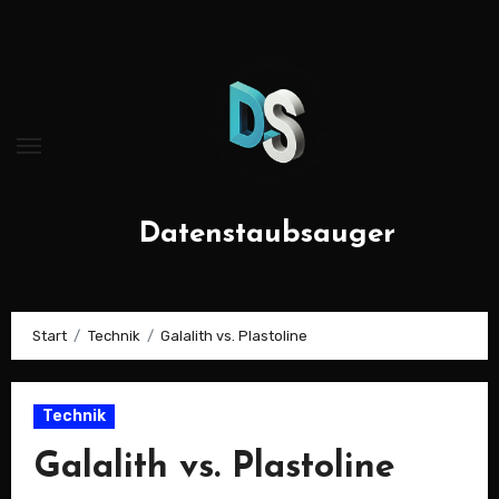
Zum
Inhalt
springen
Datenstaubsauger
Start
Technik
Galalith vs. Plastoline
Technik
Galalith vs. Plastoline