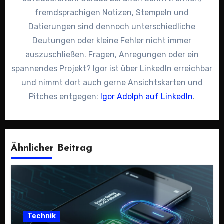
fremdsprachigen Notizen, Stempeln und
Datierungen sind dennoch unterschiedliche
Deutungen oder kleine Fehler nicht immer
auszuschließen. Fragen, Anregungen oder ein
spannendes Projekt? Igor ist über LinkedIn erreichbar
und nimmt dort auch gerne Ansichtskarten und
Pitches entgegen:
Igor Adolph auf LinkedIn
.
Ähnlicher Beitrag
Technik