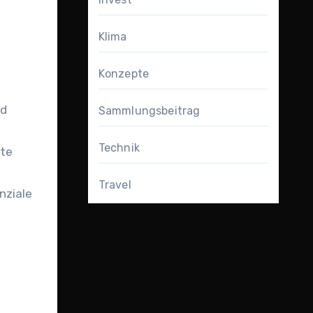
Klima
Konzepte
nd
Sammlungsbeitrag
Technik
rte
Travel
nziale