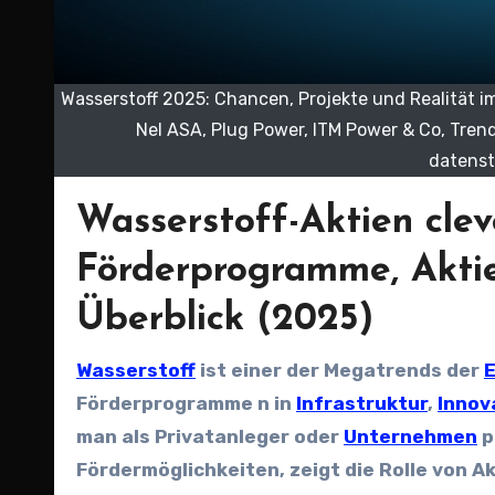
Wasserstoff 2025: Chancen, Projekte und Realität i
Nel ASA, Plug Power, ITM Power & Co, Tren
datenst
Wasserstoff-Aktien cleve
Förderprogramme, Akti
Überblick (2025)
Wasserstoff
ist einer der Megatrends der
Förderprogramme n in
Infrastruktur
,
Innov
man als Privatanleger oder
Unternehmen
p
Fördermöglichkeiten, zeigt die Rolle von 