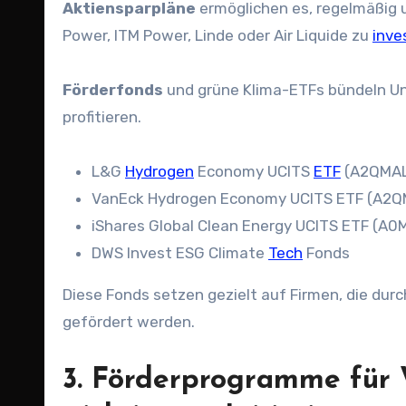
Aktiensparpläne
ermöglichen es, regelmäßig
Power, ITM Power, Linde oder Air Liquide zu
inve
Förderfonds
und grüne Klima-ETFs bündeln Unt
profitieren.
L&G
Hydrogen
Economy UCITS
ETF
(A2QMA
VanEck Hydrogen Economy UCITS ETF (A2
iShares Global Clean Energy UCITS ETF (A
DWS Invest ESG Climate
Tech
Fonds
Diese Fonds setzen gezielt auf Firmen, die du
gefördert werden.
3. Förderprogramme für 