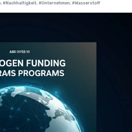
e
,
#Nachhaltigkeit
,
#Unternehmen
,
#Wasserstoff