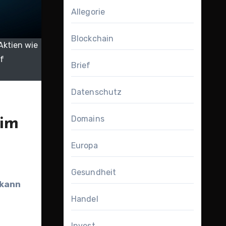
Allegorie
Blockchain
Aktien wie
f
Brief
Datenschutz
Domains
 im
Europa
Gesundheit
 kann
Handel
Invest