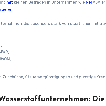
 und
mit
kleinen Beträgen in Unternehmen wie
Nel
ASA, P
stieren
.
ernehmen, die besonders stark von staatlichen Initiati
L)
QMWR)
0MW0M)
rch Zuschüsse, Steuervergünstigungen und günstige Kred
Wasserstoffunternehmen: Die