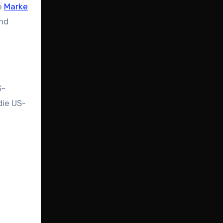
e
Marke
und
S-
die US-