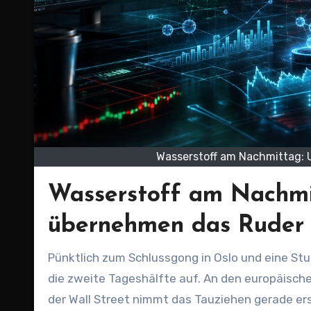
Wasserstoff am Nachmittag: 
Wasserstoff am Nachmi
übernehmen das Ruder –
Pünktlich zum Schlussgong in Oslo und eine Stunde nach dem US-Marktstart schlagen wir das Datenbuch für
die zweite Tageshälfte auf. An den europäische
der Wall Street nimmt das Tauziehen gerade erst