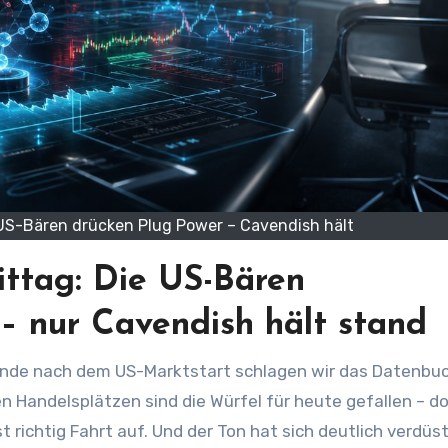
US-Bären drücken Plug Power – Cavendish hält
ttag: Die US-Bären
 nur Cavendish hält stand
n Handelsplätzen sind die Würfel für heute gefallen – d
 richtig Fahrt auf. Und der Ton hat sich deutlich verdüst