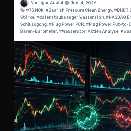
Von
Igor Adolph
Juni 4, 2026
#73 NOK
,
#Bearish Pressure Clean Energy
,
#BHDT 
Stärke
,
#datenstaubsauger Wasserstoff
,
#NASDAQ Er
Schlussgong
,
#Plug Power PCR
,
#Plug Power Put-to-C
Bären-Barometer
,
#Wasserstoff Aktien Analyse
,
#Was