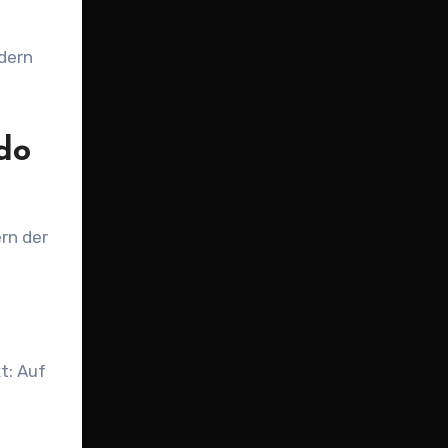
ndern
do
rn der
t: Auf