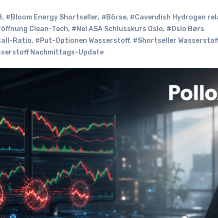
8
,
#Bloom Energy Shortseller
,
#Börse
,
#Cavendish Hydrogen rel
öffnung Clean-Tech
,
#Nel ASA Schlusskurs Oslo
,
#Oslo Børs
all-Ratio
,
#Put-Optionen Wasserstoff
,
#Shortseller Wasserstof
serstoff Nachmittags-Update