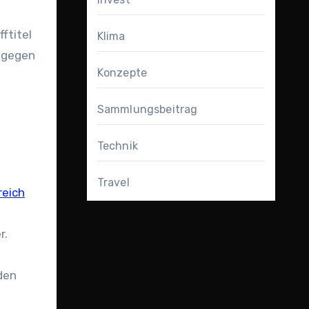
ftitel
Klima
v gegen
Konzepte
Sammlungsbeitrag
Technik
Travel
reich
r.
nden