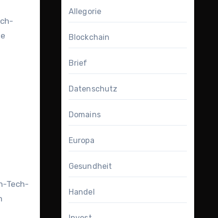
Allegorie
ech-
se
Blockchain
Brief
Datenschutz
Domains
Europa
Gesundheit
n-Tech-
Handel
n
Invest