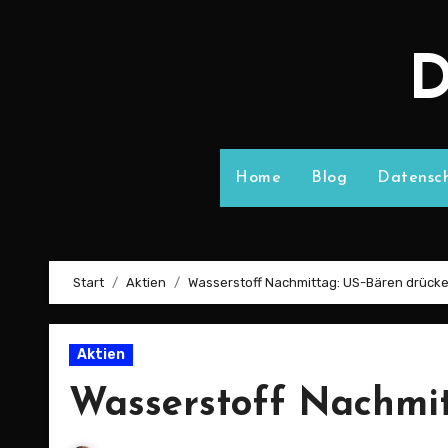
D
Home
Blog
Datensch
Start
Aktien
Wasserstoff Nachmittag: US-Bären drück
Aktien
Wasserstoff Nachmit