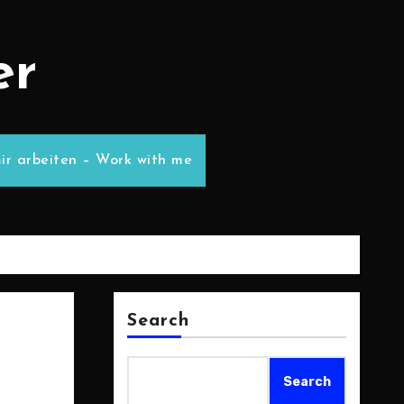
er
ir arbeiten – Work with me
Search
Search