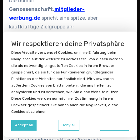
Die Domain
Genossenschaft.
mitglieder-
werbung.de
spricht eine spitze, aber
kaufkräftige Zielgruppe an:
Genossenschaften, die aktiv wachsen
Wir respektieren deine Privatsphäre
wollen.
Für Domainhändler ist dies eine attraktive
Diese Website verwendet Cookies, um Ihre Erfahrung beim
Navigieren auf der Website zu verbessern. Von diesen werden
Basis für den Weiterverkauf an
die als notwendig eingestuften Cookies in Ihrem Browser
spezialisierte Agenturen, Initiativen oder
gespeichert, da sie für das Funktionieren grundlegender
Konsortien,
Funktionen der Website unerlässlich sind. Wir verwenden
außerdem Cookies von Drittanbietern, die uns helfen, zu
die Mitgliederkampagnen und Consulting
analysieren und zu verstehen, wie Sie diese Website nutzen.
für eGs anbieten.
Diese Cookies werden nur mit Ihrer Zustimmung in Ihrem
Browser gespeichert. Sie haben auch die Möglichkeit, diese
Genossenschaft.Mitgliederinnen.de
Cookies abzulehnen.
Mit
Preferences
Accept all
Deny all
Genossenschaft.
Mitgliederinnen.de
wird eine moderne, inklusive Ansprache