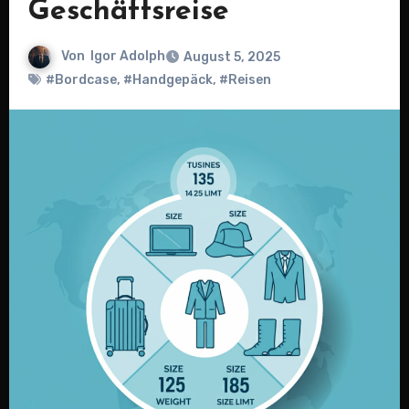
Geschäftsreise
Von
Igor Adolph
August 5, 2025
#Bordcase
,
#Handgepäck
,
#Reisen