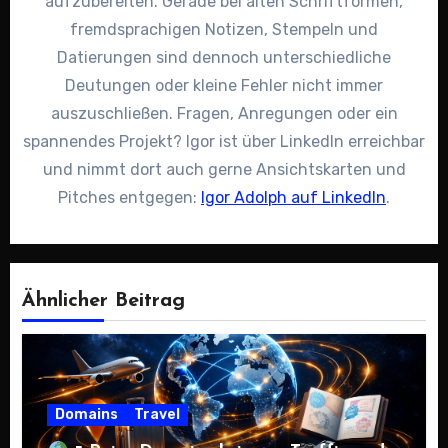
aufzubereiten. Gerade bei alten Schriftformen,
fremdsprachigen Notizen, Stempeln und
Datierungen sind dennoch unterschiedliche
Deutungen oder kleine Fehler nicht immer
auszuschließen. Fragen, Anregungen oder ein
spannendes Projekt? Igor ist über LinkedIn erreichbar
und nimmt dort auch gerne Ansichtskarten und
Pitches entgegen:
Igor Adolph auf LinkedIn
.
Ähnlicher Beitrag
Domains
Travel