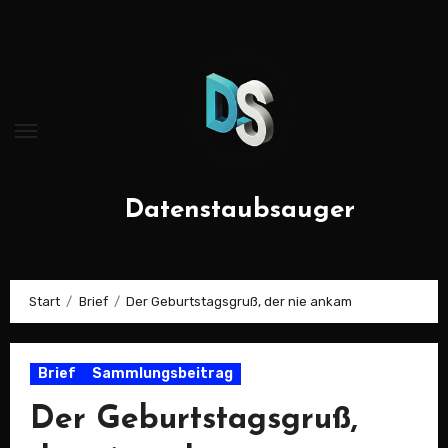
Zum
Inhalt
springen
Datenstaubsauger
Start
Brief
Der Geburtstagsgruß, der nie ankam
Brief
Sammlungsbeitrag
Der Geburtstagsgruß,