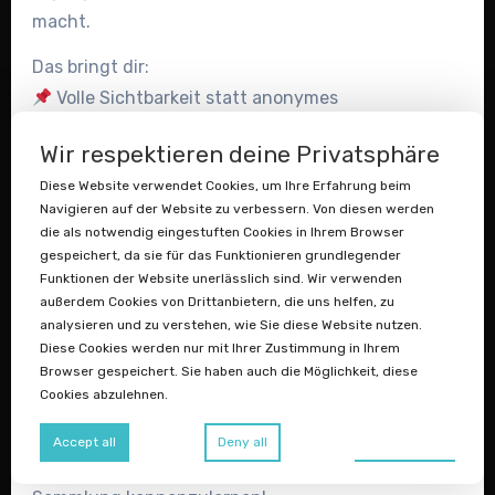
macht.
Das bringt dir:
Volle Sichtbarkeit statt anonymes
„Konvolut”
Wir respektieren deine Privatsphäre
Vertrauen bei Händlern,
Diese Website verwendet Cookies, um Ihre Erfahrung beim
Auktionshäusern und großen Sammlern
Navigieren auf der Website zu verbessern. Von diesen werden
Ein echtes Exposé deiner Sammlung –
die als notwendig eingestuften Cookies in Ihrem Browser
mit Bildern und klarer Gliederung
gespeichert, da sie für das Funktionieren grundlegender
Funktionen der Website unerlässlich sind. Wir verwenden
So erkennen ernsthafte Käufer das
außerdem Cookies von Drittanbietern, die uns helfen, zu
analysieren und zu verstehen, wie Sie diese Website nutzen.
Potenzial sofort, bevor sie überhaupt
Diese Cookies werden nur mit Ihrer Zustimmung in Ihrem
anfragen.
Browser gespeichert. Sie haben auch die Möglichkeit, diese
Cookies abzulehnen.
Lies jetzt den ganzen Beitrag auf
Datenstaubsauger.de oder schreib mir
Preferences
Accept all
Deny all
direkt – ich freue mich darauf, deine