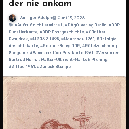
der nie ankam
Von
Igor Adolph
Juni 19, 2026
#Aufruf nicht ermittelt
,
#DAgO-Verlag Berlin
,
#DDR
Künstlerkarte
,
#DDR Postgeschichte
,
#Günther
Cwojdrak
,
#M 305 Z 1495
,
#Mauerbau 1961
,
#Ostalgie
Ansichtskarte
,
#Retour-Beleg DDR
,
#Rötelzeichnung
Sanguine
,
#Sammlerstück Postkarte 1961
,
#Versunken
Gertrud Horn
,
#Walter-Ulbricht-Marke 5 Pfennig
,
#Zittau 1961
,
#Zurück Stempel