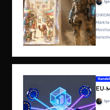
Igo
CHRONO
Märkte 
Monitor
bereche
Handel
EU-M
Igo