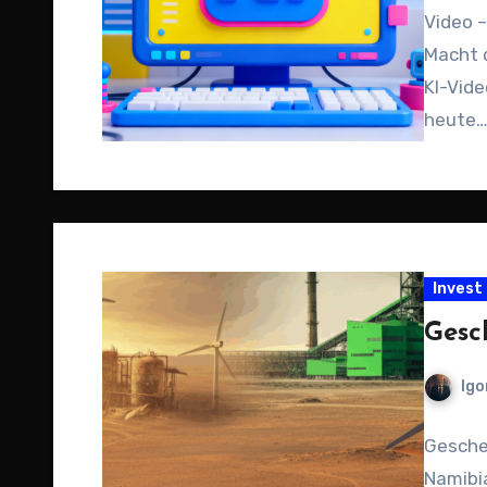
Video –
Macht d
KI-Vide
heute
Invest
Gesc
Igo
Gesche
Namibi