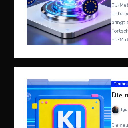
EU-Mat
Unterne
bringt
Fortsch
EU-Matc
Rahme
Techni
Die 
Igo
Die neu