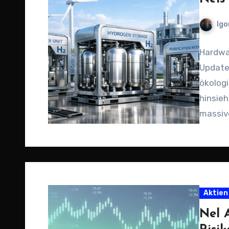
Igo
Hardwa
Update 
ökolog
hinsieh
massive
Digital
Aktien
Nel 