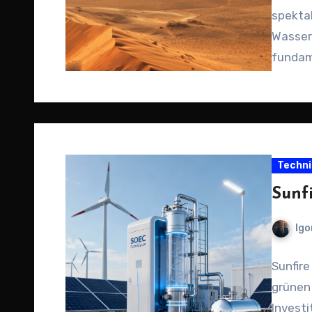
spektak
Wassers
fundam
Wasser
Techni
Sunf
Igo
Sunfire
grünen 
Investi