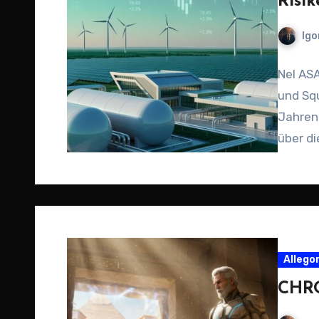
Risik
Igo
Nel AS
und Sq
Jahren 
über di
Allego
CHRO