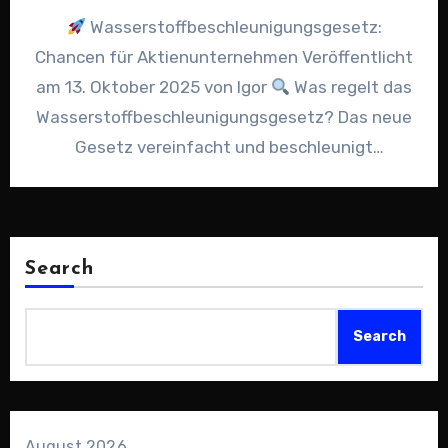
Wasserstoffbeschleunigungsgesetz:
Chancen für Aktienunternehmen Veröffentlicht
am 13. Oktober 2025 von Igor
Was regelt das
Wasserstoffbeschleunigungsgesetz? Das neue
Gesetz vereinfacht und beschleunigt
Genehmigungsverfahren für Elektrolyseure,
Pipelines und Speichersysteme. Es…
Search
Search
August 2026