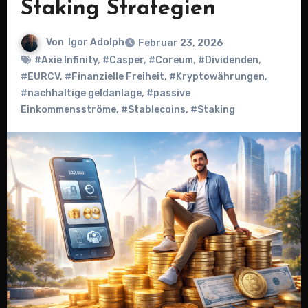
Staking Strategien
Von
Igor Adolph
Februar 23, 2026
#Axie Infinity
,
#Casper
,
#Coreum
,
#Dividenden
,
#EURCV
,
#Finanzielle Freiheit
,
#Kryptowährungen
,
#nachhaltige geldanlage
,
#passive
Einkommensströme
,
#Stablecoins
,
#Staking