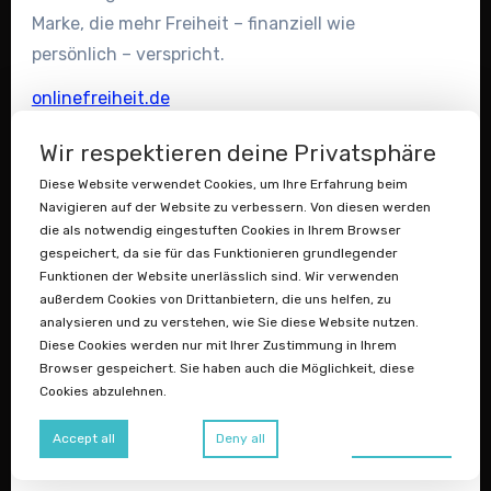
Marke, die mehr Freiheit – finanziell wie
persönlich – verspricht.
onlinefreiheit.de
Online Geld verdienen, ortsunabhängig
Wir respektieren deine Privatsphäre
leben – diese Domain trifft den Nerv der
Diese Website verwendet Cookies, um Ihre Erfahrung beim
New-Work-Generation.
Navigieren auf der Website zu verbessern. Von diesen werden
die als notwendig eingestuften Cookies in Ihrem Browser
freiheitbewegt.de
gespeichert, da sie für das Funktionieren grundlegender
Freiheit, die bewegt – emotional und
Funktionen der Website unerlässlich sind. Wir verwenden
wörtlich. Top für Coaching, Podcasts oder
außerdem Cookies von Drittanbietern, die uns helfen, zu
analysieren und zu verstehen, wie Sie diese Website nutzen.
Motivations-Content.
Diese Cookies werden nur mit Ihrer Zustimmung in Ihrem
Browser gespeichert. Sie haben auch die Möglichkeit, diese
digitalefreiheit.com
Cookies abzulehnen.
Digitale Assets, digitale Einnahmen,
digitales Leben. Die .com-Domain für den
Preferences
Accept all
Deny all
internationalen Anspruch.