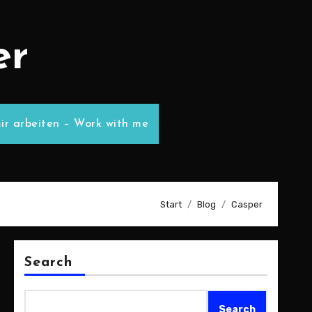
er
ir arbeiten – Work with me
Start
Blog
Casper
Search
Search