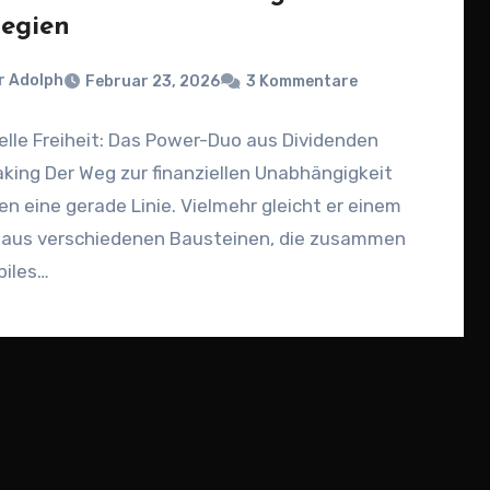
tegien
r Adolph
Februar 23, 2026
3 Kommentare
elle Freiheit: Das Power-Duo aus Dividenden
king Der Weg zur finanziellen Unabhängigkeit
ten eine gerade Linie. Vielmehr gleicht er einem
 aus verschiedenen Bausteinen, die zusammen
biles…