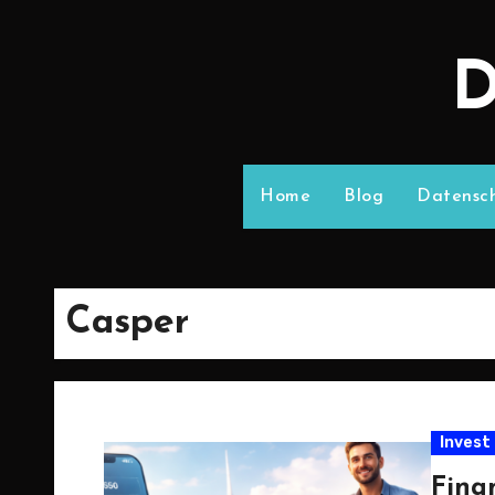
D
Home
Blog
Datensch
Casper
Invest
Finan