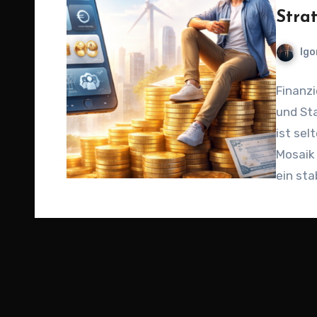
Stra
Igo
Finanzi
und Sta
ist sel
Mosaik
ein sta