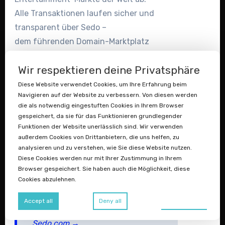
Alle Transaktionen laufen sicher und
transparent über Sedo –
dem führenden Domain-Marktplatz
Europas.
Wir respektieren deine Privatsphäre
Diese Website verwendet Cookies, um Ihre Erfahrung beim
Navigieren auf der Website zu verbessern. Von diesen werden
die als notwendig eingestuften Cookies in Ihrem Browser
Sicher kaufen über Sedo:
gespeichert, da sie für das Funktionieren grundlegender
Zahlung erst nach erfolgreicher
Funktionen der Website unerlässlich sind. Wir verwenden
außerdem Cookies von Drittanbietern, die uns helfen, zu
Domain-Übertragung –
analysieren und zu verstehen, wie Sie diese Website nutzen.
Käuferschutz und
Diese Cookies werden nur mit Ihrer Zustimmung in Ihrem
professioneller Treuhandservice
Browser gespeichert. Sie haben auch die Möglichkeit, diese
Cookies abzulehnen.
inklusive.
Alle 5 Domains jetzt entdecken
Preferences
Accept all
Deny all
auf
Sedo.com →