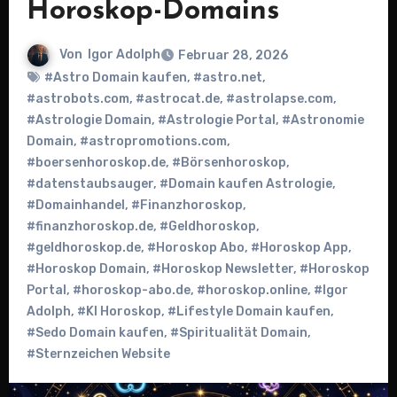
Horoskop-Domains
Von
Igor Adolph
Februar 28, 2026
#Astro Domain kaufen
,
#astro.net
,
#astrobots.com
,
#astrocat.de
,
#astrolapse.com
,
#Astrologie Domain
,
#Astrologie Portal
,
#Astronomie
Domain
,
#astropromotions.com
,
#boersenhoroskop.de
,
#Börsenhoroskop
,
#datenstaubsauger
,
#Domain kaufen Astrologie
,
#Domainhandel
,
#Finanzhoroskop
,
#finanzhoroskop.de
,
#Geldhoroskop
,
#geldhoroskop.de
,
#Horoskop Abo
,
#Horoskop App
,
#Horoskop Domain
,
#Horoskop Newsletter
,
#Horoskop
Portal
,
#horoskop-abo.de
,
#horoskop.online
,
#Igor
Adolph
,
#KI Horoskop
,
#Lifestyle Domain kaufen
,
#Sedo Domain kaufen
,
#Spiritualität Domain
,
#Sternzeichen Website