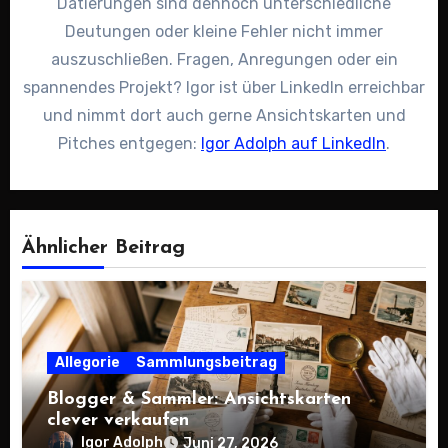
Datierungen sind dennoch unterschiedliche
Deutungen oder kleine Fehler nicht immer
auszuschließen. Fragen, Anregungen oder ein
spannendes Projekt? Igor ist über LinkedIn erreichbar
und nimmt dort auch gerne Ansichtskarten und
Pitches entgegen:
Igor Adolph auf LinkedIn
.
Ähnlicher Beitrag
Allegorie
Sammlungsbeitrag
Blogger & Sammler: Ansichtskarten
clever verkaufen
Igor Adolph
Juni 27, 2026