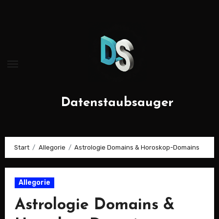
Zum
Inhalt
springen
Datenstaubsauger
Start
Allegorie
Astrologie Domains & Horoskop-Domains
Allegorie
Astrologie Domains &