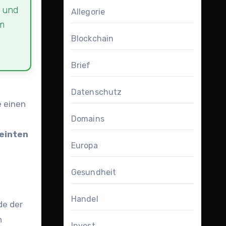
o und
Allegorie
um
Blockchain
Brief
s
Datenschutz
e einen
Domains
reinten
Europa
Gesundheit
Handel
de der
n
Invest