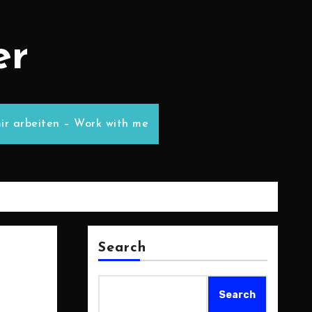
er
ir arbeiten – Work with me
Search
Search