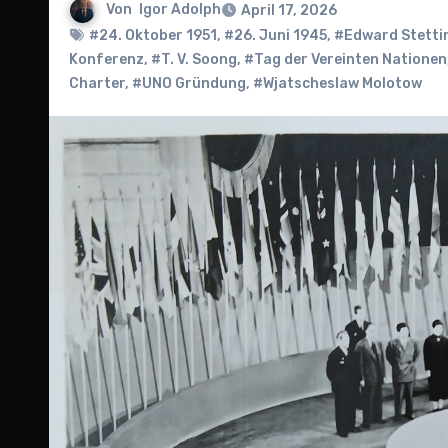
Von
Igor Adolph
April 17, 2026
#24. Oktober 1951
,
#26. Juni 1945
,
#Edward Stettin
Konferenz
,
#T. V. Soong
,
#Tag der Vereinten Nationen
Charter
,
#UNO Gründung
,
#Wjatscheslaw Molotow