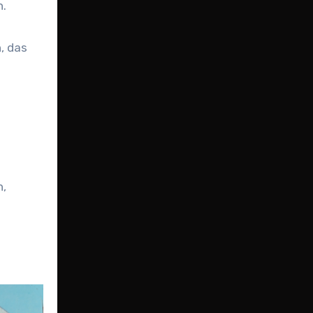
n.
, das
n,