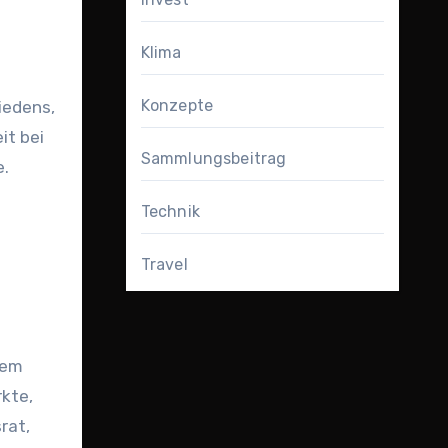
Klima
Konzepte
iedens,
it bei
Sammlungsbeitrag
e.
Technik
Travel
dem
rkte,
rat,