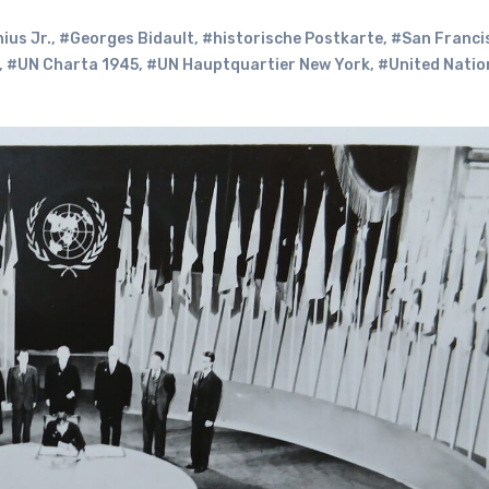
ius Jr.
,
#Georges Bidault
,
#historische Postkarte
,
#San Franci
,
#UN Charta 1945
,
#UN Hauptquartier New York
,
#United Natio