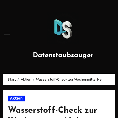
Zum
Inhalt
springen
Datenstaubsauger
Start
Aktien
Wasserstoff-Check zur Wochenmitte: Nel
Aktien
Wasserstoff-Check zur