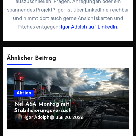
auszuschließen. Fragen, Anregungen oder ein
spannendes Projekt? Igor ist über LinkedIn erreichbar
und nimmt dort auch gerne Ansichtskarten und
Pitches entgegen:
Igor Adolph auf LinkedIn
.
Ähnlicher Beitrag
Aktien
Nel ASA Montag mit
Stabilisierungsversuch
Igor Adolph
Juli 20, 2026