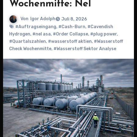
Wochenmitte: Nel
Von
Igor Adolph
Juli 8, 2026
#Auftragseingang
,
#Cash-Burn
,
#Cavendish
Hydrogen
,
#nel asa
,
#Order Collapse
,
#plug power
,
#Quartalszahlen
,
#wasserstoff aktien
,
#Wasserstoff
Check Wochenmitte
,
#Wasserstoff Sektor Analyse