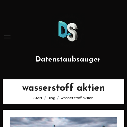
Zum
Inhalt
springen
Datenstaubsauger
wasserstoff aktien
Start
Blog
wasserstoff aktien