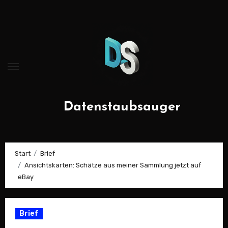
Zum
Inhalt
springen
Datenstaubsauger
Start
Brief
Ansichtskarten: Schätze aus meiner Sammlung jetzt auf
eBay
Brief