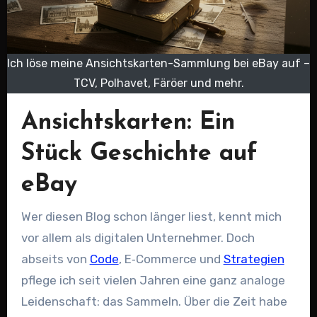
Ich löse meine Ansichtskarten-Sammlung bei eBay auf –
TCV, Polhavet, Färöer und mehr.
Ansichtskarten: Ein
Stück Geschichte auf
eBay
Wer diesen Blog schon länger liest, kennt mich
vor allem als digitalen Unternehmer. Doch
abseits von
Code
, E‑Commerce und
Strategien
pflege ich seit vielen Jahren eine ganz analoge
Leidenschaft: das Sammeln. Über die Zeit habe