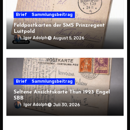
Brief
Sammlungsbeitrag
Feldpostkarten der SMS Prinzregent
Luitpold
Igor Adolph
August 5, 2026
Brief
Sammlungsbeitrag
Seltene Ansichtskarte Thun 1923 Engel
SBB
Igor Adolph
Juli 30, 2026