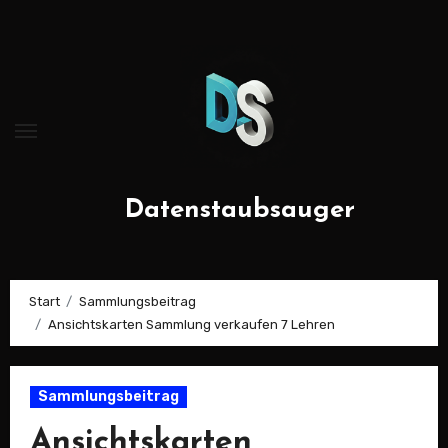
Zum
Inhalt
springen
Datenstaubsauger
Start
Sammlungsbeitrag
Ansichtskarten Sammlung verkaufen 7 Lehren
Sammlungsbeitrag
Ansichtskarten