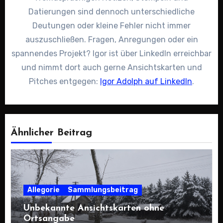
Datierungen sind dennoch unterschiedliche
Deutungen oder kleine Fehler nicht immer
auszuschließen. Fragen, Anregungen oder ein
spannendes Projekt? Igor ist über LinkedIn erreichbar
und nimmt dort auch gerne Ansichtskarten und
Pitches entgegen:
Igor Adolph auf LinkedIn
.
Ähnlicher Beitrag
Allegorie
Sammlungsbeitrag
Unbekannte Ansichtskarten ohne
Ortsangabe