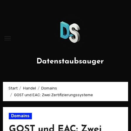
Zum
Inhalt
springen
Datenstaubsauger
Start
Handel
Domains
GOST und EAC: Zwei Zertifizierungssysteme
Domains
GOST und EAC: Zwei