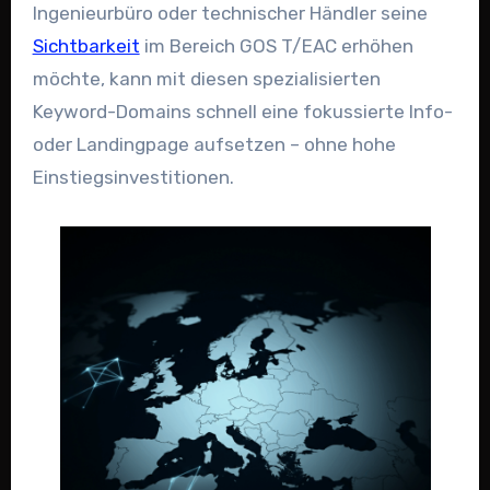
Ingenieurbüro oder technischer Händler seine
Sichtbarkeit
im Bereich GOS T/EAC erhöhen
möchte, kann mit diesen spezialisierten
Keyword-Domains schnell eine fokussierte Info-
oder Landingpage aufsetzen – ohne hohe
Einstiegsinvestitionen.