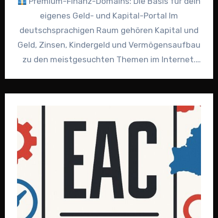
Premium-Finanz-Domains: Die Basis für dein
eigenes Geld- und Kapital-Portal Im
deutschsprachigen Raum gehören Kapital und
Geld, Zinsen, Kindergeld und Vermögensaufbau
zu den meistgesuchten Themen im Internet.
Wer in diesem…