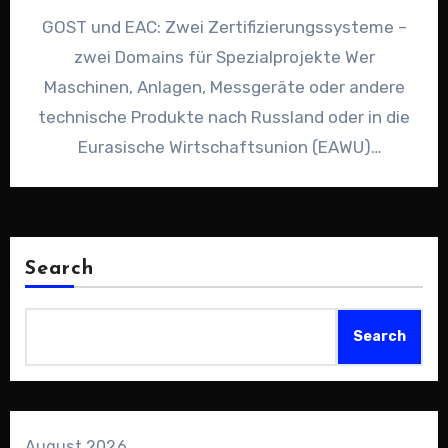
GOST und EAC: Zwei Zertifizierungssysteme –
zwei Domains für Spezialprojekte Wer
Maschinen, Anlagen, Messgeräte oder andere
technische Produkte nach Russland oder in die
Eurasische Wirtschaftsunion (EAWU)
exportieren möchte, kommt an…
Search
Search
August 2026