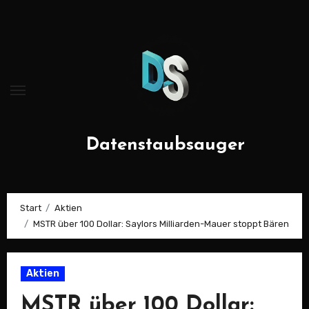
Zum
Inhalt
springen
Datenstaubsauger
Start
Aktien
MSTR über 100 Dollar: Saylors Milliarden-Mauer stoppt Bären
Aktien
MSTR über 100 Dollar: