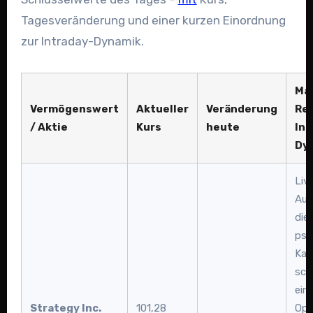
Tagesveränderung und einer kurzen Einordnung
zur Intraday-Dynamik.
Ma
Vermögenswert
Aktueller
Veränderung
Rea
/ Aktie
Kurs
heute
Int
Dy
Liv
Aus
die
psy
Kan
sch
ein
Strategy Inc.
101,28
Ope