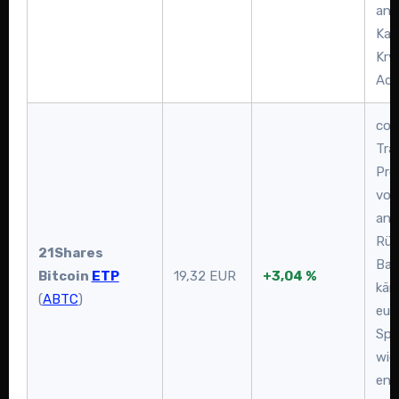
anh
Kau
Kry
Adr
com
Tra
Prof
vo
anh
Rüc
21Shares
Bas
Bitcoin
ETP
19,32 EUR
+3,04 %
käm
(
ABTC
)
eur
Spä
wie
ent