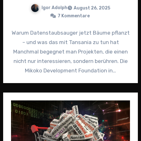
Igor Adolph
August 26, 2025
7 Kommentare
Warum Datenstaubsauger jetzt Bäume pflanzt
– und was das mit Tansania zu tun hat
Manchmal begegnet man Projekten, die einen
nicht nur interessieren, sondern berühren. Die
Mikoko Development Foundation in…