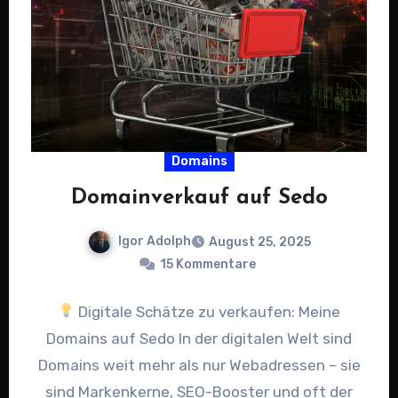
Domains
Domainverkauf auf Sedo
Igor Adolph
August 25, 2025
15 Kommentare
Digitale Schätze zu verkaufen: Meine
Domains auf Sedo In der digitalen Welt sind
Domains weit mehr als nur Webadressen – sie
sind Markenkerne, SEO-Booster und oft der