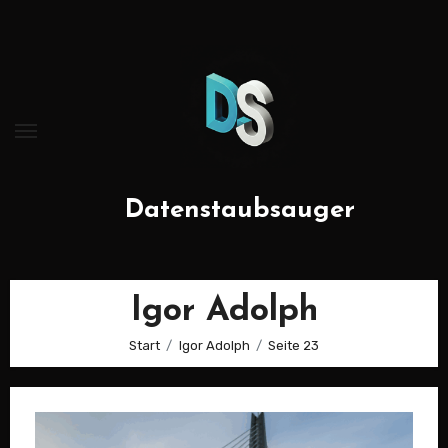
Zum
Inhalt
springen
Datenstaubsauger
Igor Adolph
Start
Igor Adolph
Seite 23