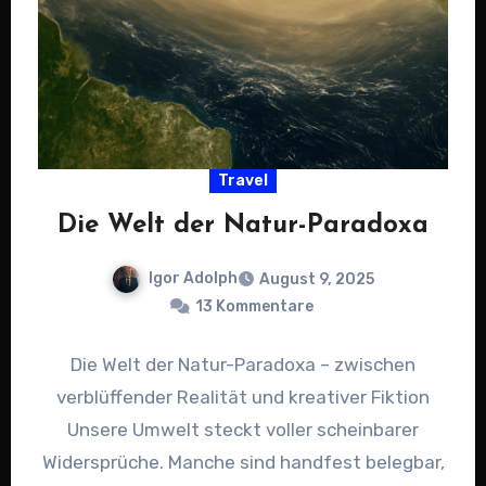
Travel
Die Welt der Natur-Paradoxa
Igor Adolph
August 9, 2025
13 Kommentare
Die Welt der Natur-Paradoxa – zwischen
verblüffender Realität und kreativer Fiktion
Unsere Umwelt steckt voller scheinbarer
Widersprüche. Manche sind handfest belegbar,