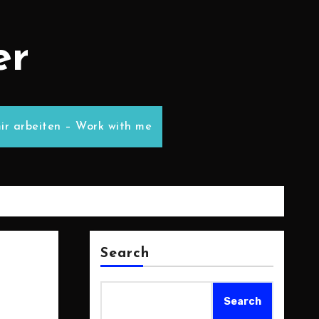
er
ir arbeiten – Work with me
Search
Search