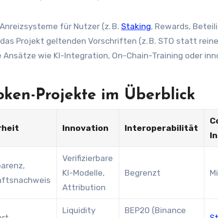
 Anreizsysteme für Nutzer (z. B.
Staking
, Rewards, Beteil
das Projekt geltenden Vorschriften (z. B. STO statt rein
Ansätze wie KI-Integration, On-Chain-Training oder inn
oken-Projekte im Überblick
C
rheit
Innovation
Interoperabilität
I
Verifizierbare
arenz,
KI-Modelle,
Begrenzt
M
nftsnachweis
Attribution
Liquidity
BEP20 (Binance
ert
S