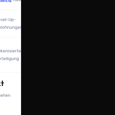
evel-Up-
elohnungen
kenisierte
teiligung
kt