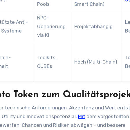
Pools
Smart Chain)
NPC-
tützte Anti-
L
Generierung
Projektabhängig
-Systeme
B
via KI
hain-
Toolkits,
To
Hoch (Multi-Chain)
heit
CUBEs
Be
pto Token zum Qualitätsproje
, Utility und Innovationspotenzial.
Mit
dem vorgestellten
bewerten, Chancen und Risiken abwägen – und bessere