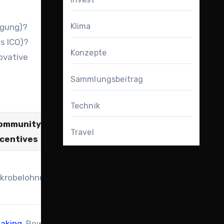
Klima
igung)?
es ICO)?
Konzepte
ovative
Sammlungsbeitrag
Technik
ommunity-
Travel
ncentives
ikrobelohnungen
taking
, Rewards