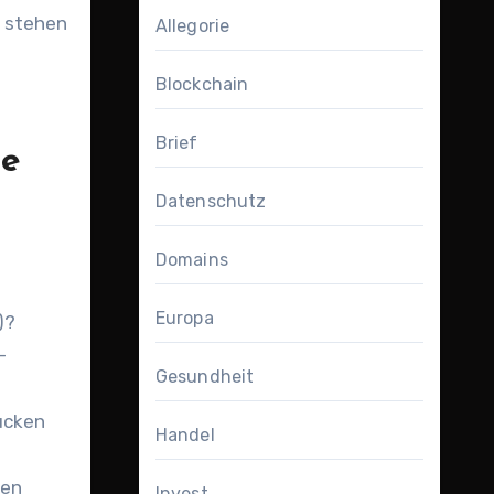
s stehen
Allegorie
Blockchain
Brief
te
Datenschutz
Domains
Europa
)?
-
Gesundheit
ücken
Handel
nen
Invest