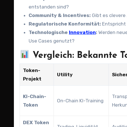
entstanden sind?
Community & Incentives:
Gibt es clevere
Regulatorische Konformität:
Entspricht 
Technologische
Innovation
:
Werden neue 
Use Cases genutzt?
Vergleich: Bekannte T
Token-
Utility
Siche
Projekt
KI-Chain-
Transp
On-Chain KI-Training
Token
Herku
DEX Token
Trading, Liquidität
Auditi