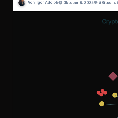
Von
Igor Adolph
Oktober 8, 2025
#Bitcoin
,