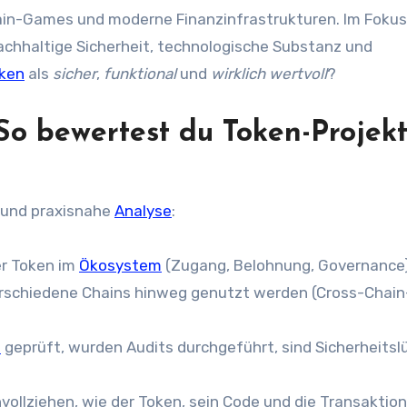
in-Games und moderne Finanzinfrastrukturen. Im Foku
achhaltige Sicherheit, technologische Substanz und
ken
als
sicher
,
funktional
und
wirklich wertvoll
?
So bewertest du Token-Projek
e und praxisnahe
Analyse
:
er Token im
Ökosystem
(Zugang, Belohnung, Governance
rschiedene Chains hinweg genutzt werden (Cross-Chain
e
geprüft, wurden Audits durchgeführt, sind Sicherheitsl
vollziehen, wie der Token, sein Code und die Transaktio