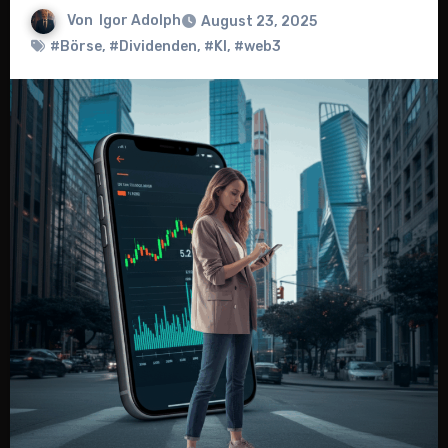
Von
Igor Adolph
August 23, 2025
#Börse
,
#Dividenden
,
#KI
,
#web3