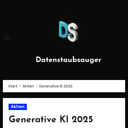
Zum
Inhalt
springen
Datenstaubsauger
Start
Aktien
Generative KI 2025
Aktien
Generative KI 2025