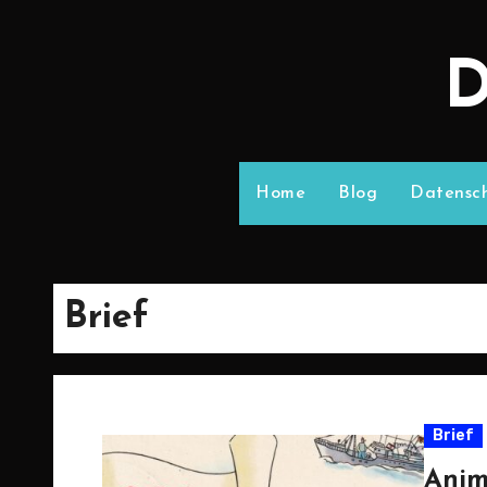
D
Home
Blog
Datensch
Brief
Brief
Anim