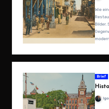
Wie ein
Restaur
Bilder.
Gegenw
modern
Brief
Hist
Igo