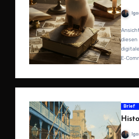
Igo
Ansich
diesen 
digital
E‑Comme
Brief
Hist
Igo