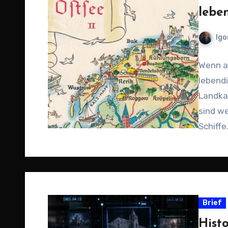
lebe
Igo
Wenn a
lebendi
Landkar
sind we
Schiffe
Brief
Histo