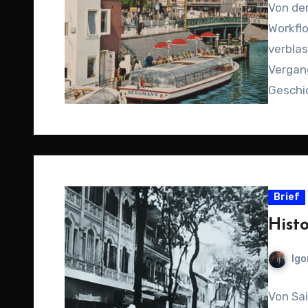
Von der
Workflo
verblas
Vergan
Geschi
Brief
Hist
Igo
Von Sai