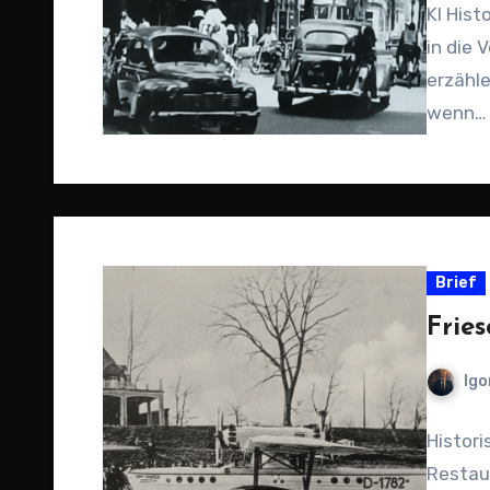
KI Hist
in die 
erzähl
wenn…
Brief
Frie
Igo
Histori
Restau