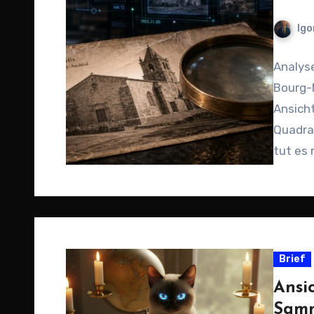
Igo
Analyse
Bourg-
Ansich
Quadra
tut es 
Adress
Brief
Ansi
Samm