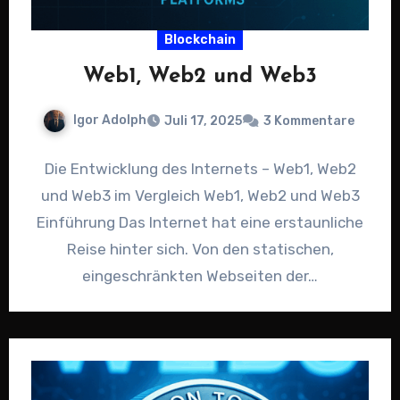
Blockchain
Web1, Web2 und Web3
Igor Adolph
Juli 17, 2025
3 Kommentare
Die Entwicklung des Internets – Web1, Web2
und Web3 im Vergleich Web1, Web2 und Web3
Einführung Das Internet hat eine erstaunliche
Reise hinter sich. Von den statischen,
eingeschränkten Webseiten der…