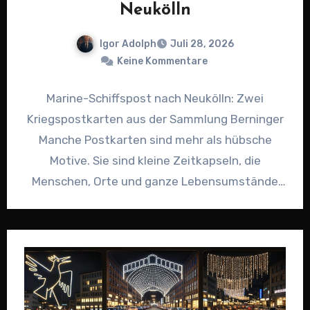
Neukölln
Igor Adolph
Juli 28, 2026
Keine Kommentare
Marine-Schiffspost nach Neukölln: Zwei
Kriegspostkarten aus der Sammlung Berninger
Manche Postkarten sind mehr als hübsche
Motive. Sie sind kleine Zeitkapseln, die
Menschen, Orte und ganze Lebensumstände
festhalten. Genau darum geht…