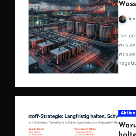
Wass
Igo
Das gr
Wasser
Wassers
negativ
Aktien
Waru
halt