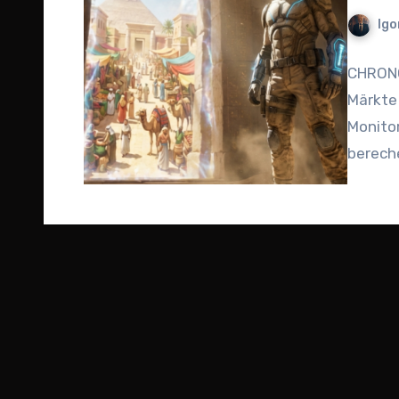
Igo
CHRONO
Märkte 
Monitor
bereche