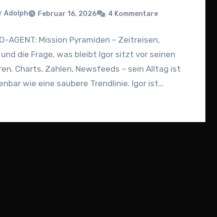
r Adolph
Februar 16, 2026
4 Kommentare
-AGENT: Mission Pyramiden – Zeitreisen,
und die Frage, was bleibt Igor sitzt vor seinen
en. Charts, Zahlen, Newsfeeds – sein Alltag ist
nbar wie eine saubere Trendlinie. Igor ist…