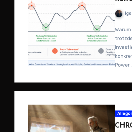
Igo
Warum i
trotzd
investi
konkret
Power.
Allego
CHRO