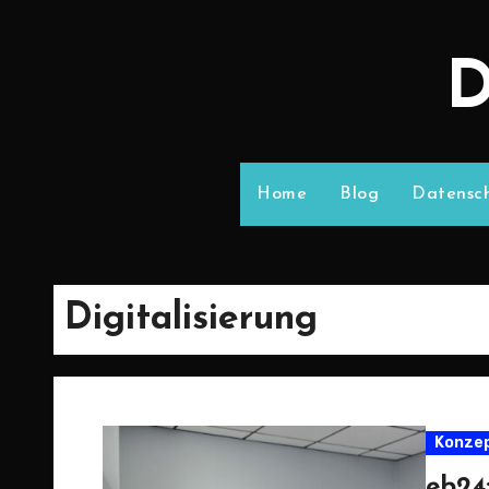
D
Home
Blog
Datensch
Digitalisierung
Konze
eb24: