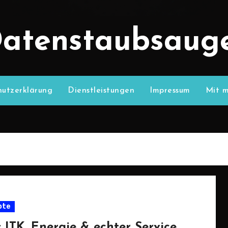
atenstaubsaug
utzerklärung
Dienstleistungen
Impressum
Mit m
pte
 ITK, Energie & echter Service