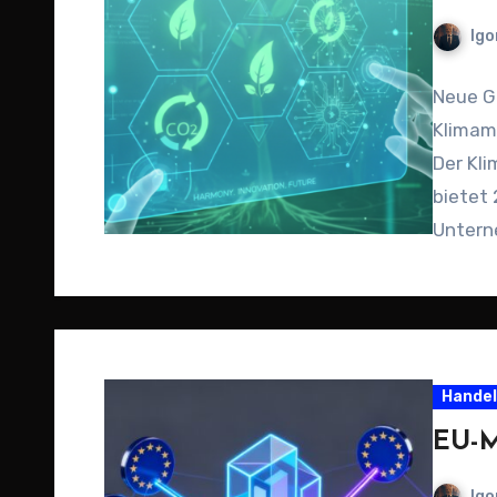
Igo
Neue G
Klimama
Der Kli
bietet
Unterne
Nachhal
Handel
EU-M
Igo