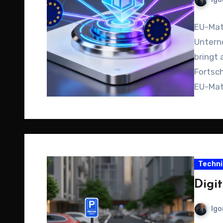
EU-Mat
Unterne
bringt
Fortsch
EU-Matc
Rahme
Techni
Digi
Igo