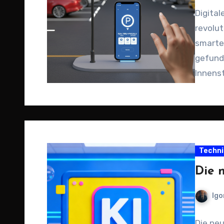
Digital
revolu
smarte
gefund
Innenst
Stressf
Techni
Die 
Igo
Die neu