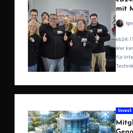
mit 
Igo
eb24: I
Wer ken
für Int
Techni
Invest
Mitg
Geno