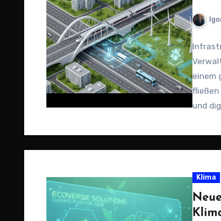
Igo
Infras
Verwalt
einem g
fließen
und dig
Premi
Klima
Neue
Klim