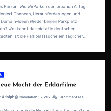
es Parken: Wie WirParken den urbanen Alltag
tioniert Chancen, Herausforderungen und
 Domain-Ideen Wieder keinen Parkplatz
en? Wer kennt das nicht! In deutschen
ädten ist die Parkplatzsuche ein täglicher
aktor.…
k
neue Macht der Erklärfilme
r Adolph
November 18, 2025
5 Kommentare
e Macht der Erklärfilme im Zeitalter von KI und