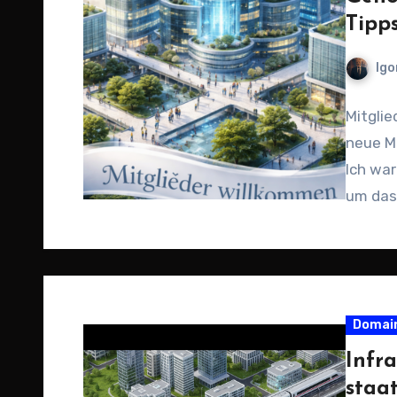
Tipp
Igo
Mitgli
neue Mi
Ich war
um das
Domai
Infr
staa