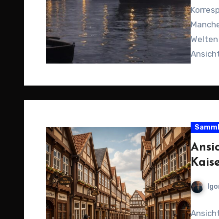
Korres
Manche
Welten 
Ansicht
stimmu
Samml
Ansi
Kais
Igo
Ansicht