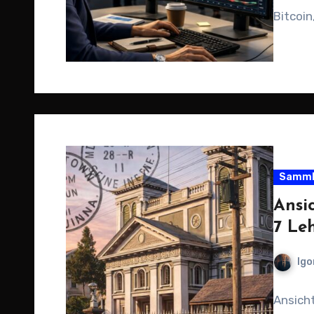
Bitcoi
Samml
Ansi
7 Le
Igo
Ansich