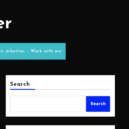
er
ir arbeiten – Work with me
Search
Search