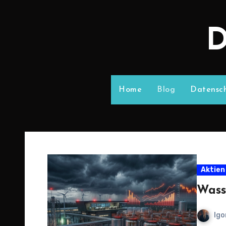
D
Home
Blog
Datensch
Aktien
Wass
Igo