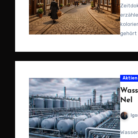
Zeitdo
erzähle
kolorie
gehört 
Straße
Aktien
Wass
Nel
Igo
Wassers