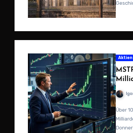
Geschi
Aktien
MSTR
Mill
Igo
Über 1
Milliar
Donners