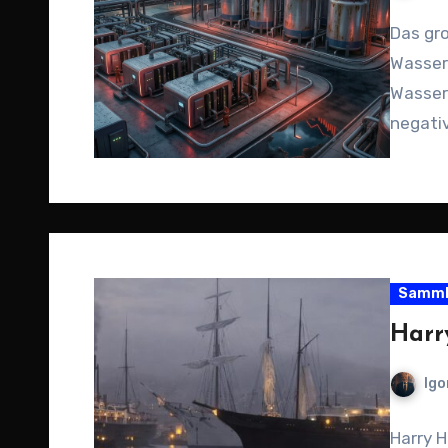
Das gr
Wasser
Wassers
negativ
Samml
Harr
Igo
Harry H