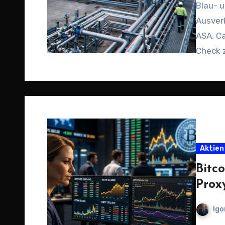
Blau- u
Ausverk
ASA, C
Check 
Aktien
Bitc
Prox
Igo