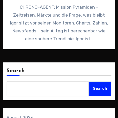
CHRONO-AGENT: Mission Pyramiden –
Zeitreisen, Märkte und die Frage, was bleibt
Igor sitzt vor seinen Monitoren. Charts, Zahlen,
Newsfeeds – sein Alltag ist berechenbar wie
eine saubere Trendlinie. Igor ist…
Search
Search
August 2026