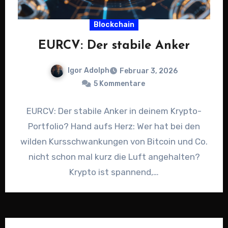
Blockchain
EURCV: Der stabile Anker
Igor Adolph
Februar 3, 2026
5 Kommentare
EURCV: Der stabile Anker in deinem Krypto-
Portfolio? Hand aufs Herz: Wer hat bei den
wilden Kursschwankungen von Bitcoin und Co.
nicht schon mal kurz die Luft angehalten?
Krypto ist spannend,…